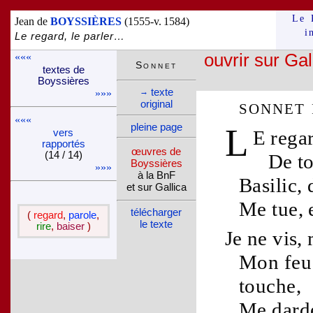
Le 
Jean de
BOYSSIÈRES
(1555-v. 1584)
i
Le regard, le parler…
«««
ouvrir sur Gal
Son­net
textes de
Boys­sières
texte
→
»»»
sonnet
ori­ginal
«««
pleine page
L
E
rega
vers
rappor­tés
œuvres de
(14 / 14)
De t
Boys­sières
»»»
à la BnF
Basilic
,
et sur Gallica
Me tue, 
télé­charger
(
regard
,
parole
,
le texte
rire
,
baiser
)
Je ne vis,
Mon
feu
touche,
Me darde