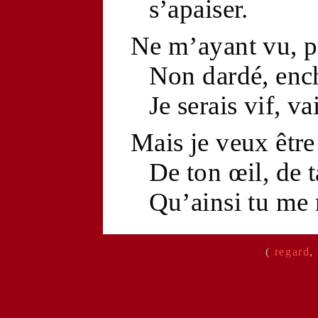
s’apaiser.
Ne m’ayant vu, par
Non dardé, ench
Je serais vif, va
Mais je veux êtr
De ton
œil
, de 
Qu’ainsi tu me re
(
regard
,