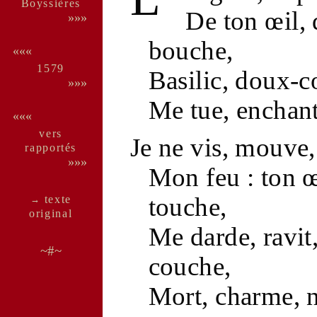
Boys­sières
De ton
œil
,
»»»
bouche
,
«««
1579
Basilic
,
doux-c
»»»
Me tue, enchant
«««
vers
Je ne vis, mouve,
rappor­tés
»»»
Mon
feu
: ton
œ
touche,
texte
→
ori­ginal
Me darde, ravit,
~#~
couche,
Mort
,
charme
,