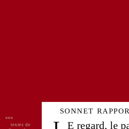
sonnet
rappor
«««
L
E
regard
, le
pa
textes de