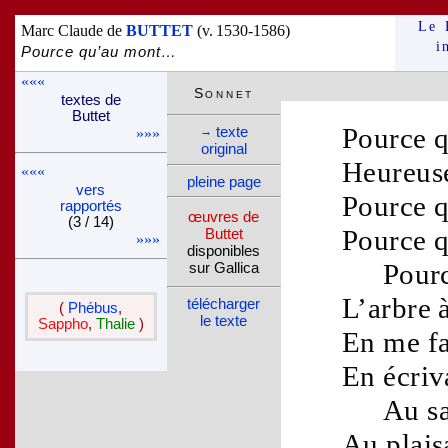
Le 
Marc Claude de
BUTTET
(v. 1530-1586)
i
Pource qu’au mont…
«««
Son­net
textes de
Buttet
Pource 
texte
→
»»»
ori­ginal
Heureuse
«««
pleine page
vers
Pource q
rappor­tés
œuvres de
(3 / 14)
Pource q
Buttet
»»»
dispo­nibles
Pourc
sur Gallica
L’
arbre
télé­charger
(
Phébus
,
le texte
Sappho
,
Thalie
)
En me fa
En écri
Au
s
Au
plais