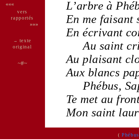
L’
arbre
à
Phé
«««
vers
En me faisant 
rappor­tés
»»»
En écrivant 
texte
→
Au
saint
cr
ori­ginal
Au
plaisant
cl
~#~
Aux
blancs
pap
Phébus
,
Sa
Te met au
fron
Mon
saint
laur
(
Phébu