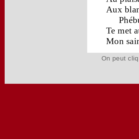
Aux
bla
Phéb
Te met 
Mon
sai
On peut cliq