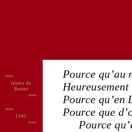
Pource qu’au
«««
textes de
Heureusement t
Buttet
»»»
Pource qu’en 
Pource que d’
«««
1561
Pource qu’
»»»