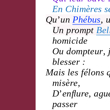
En
Chimères
se
Qu
’
un
Phébus
,
Un
prompt
Bel
homicide
Ou
dompteur
,
j
blesser :
Mais les
félons
misère
,
D
’
enﬂure
,
agu
passer