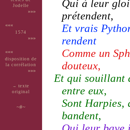
Qui à leur
gloi
Jo­delle
»»»
prétendent
,
Et
vrais
Pytho
«««
1574
rendent
»»»
Comme un Sphi
«««
dispo­si­tion de
douteux
,
la corré­la­tion
»»»
Et qui souillant
texte
→
entre eux
,
ori­ginal
Sont
Harpies
,
q
~#~
bandent
,
Qui leur
bave