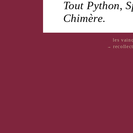
Tout
Python
,
S
Chimère
.
«««
les vain
recollec
→