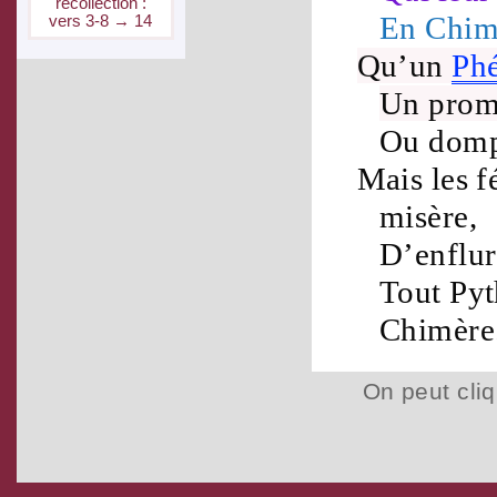
recol­lec­tion :
En
Chim
vers 3-8 → 14
Qu’un
Ph
Un
prom
Ou
domp
Mais les
f
misère
,
D’
enflu
Tout
Py
Chimère
On peut cliq