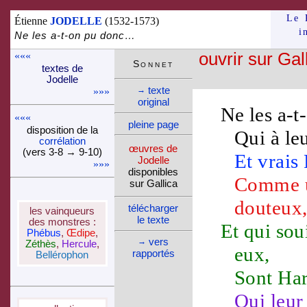
Le 
Étienne
JODELLE
(1532-1573)
i
Ne les a-t-on pu donc…
«««
ouvrir sur Gal
Son­net
textes de
Jo­delle
texte
→
»»»
ori­ginal
Ne les a-t
«««
pleine page
dispo­si­tion de la
Qui à le
corré­la­tion
œuvres de
(vers 3-8 → 9-10)
Et
vrais
Jo­delle
»»»
dispo­nibles
Comme u
sur Gallica
douteux
télé­charger
les vainqueurs
le texte
des monstres :
Et qui sou
Phébus
,
Œdipe
,
vers
→
Zéthès
,
Hercule
,
eux,
rappor­tés
Bellérophon
Sont
Har
Qui leu