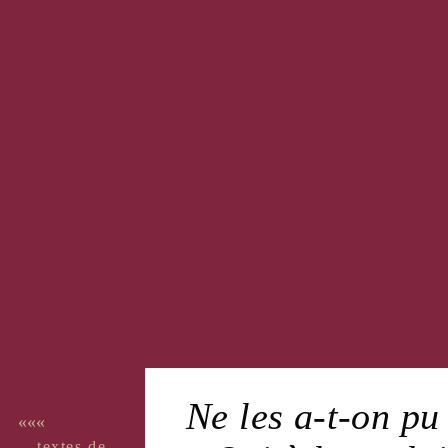
Ne les a-t-on pu
«««
textes de