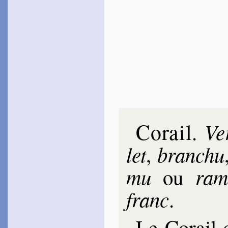
Romieu
Jacques de
1584
~
Que servent ces œil­lets…
Bi­rague
1585
~
Un poil blond enla­cé…
Habert
Isaac
1585
~
J’admire l’or on­dé…
Trel­lon
1587
~
De la bouche, des yeux…
Corail
Ve
.
Louven­court
1595
let
bran­chu
,
~
Baisers doux, et
mignards…
mu
ra­
ou
Ver­meil
1600
~
Puisque tu veux domp­
franc
.
ter…
Bachet
Le Corail 
1620
~
Amour où prit-il l’or…