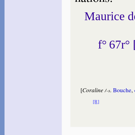
Maurice 
f° 67r
[
Cora­line
.
Bouche
,
/-s
[R]