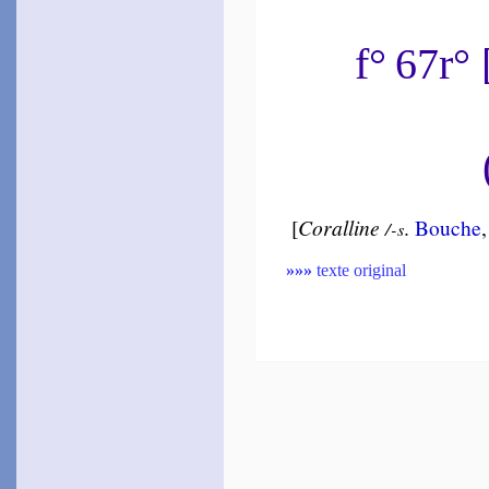
1561
~
De quel rosier…
~
Et ces beaux yeux…
f° 67r
Saint-Gelais
1574 [1873]
~
Du triste cœur…
Chante­louve
1576
~
En noble sang…
Cour­tin
[
Coral­line
.
Bouche
/-s
1581
~
Rien ne me plaît…
~
Ces frères jume­lets…
»»»
texte original
Du Monin
1582
~
Mais quoi ? que
cherchons-nous ?…
La Jessée
1583
~
Ô ris com­blé…
Cornu
1583
~
Les cheveux onde­lés…