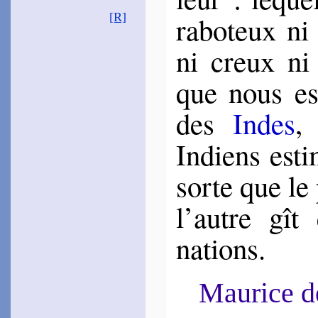
~
Ce ris plus doux…
rabo­teux ni 
[R]
~
Il faisait chaud…
Baïf
ni creux ni 
1552
~
Dans ces coraux…
1573
que nous es
~
J’aime ce teint…
Des Autels
des
Indes
,
1553
~
Amour apprit…
Indiens esti
~
Si tu veux le compte sa­
voir…
sorte que le
Tahu­reau
1554 [1574]
~
En quel fleuve aré­neux…
l’autre gît
Le Caron
1554
nations.
~
Claire en beau­té…
Grévin
1561
~
Ces beaux cheveux crê­
Maurice 
pés…
Buttet