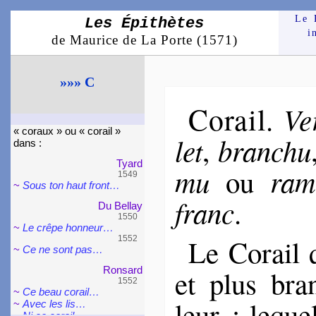
Le 
Les Épithètes
i
de Maurice de La Porte (1571)
»»» C
Corail
Ve
.
« coraux » ou « corail »
let
bran­chu
,
dans :
Tyard
mu
ra­
ou
1549
~
Sous ton haut front…
franc
.
Du Bellay
1550
~
Le crêpe hon­neur…
Le Corail 
1552
~
Ce ne sont pas…
Ron­sard
et plus bra
1552
~
Ce beau corail…
leur : leque
~
Avec les lis…
~
Ni ce corail…