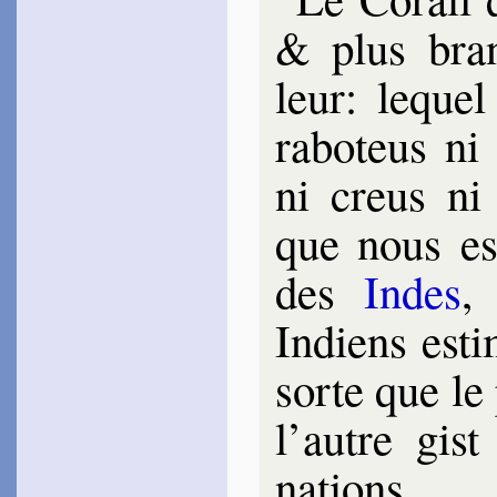
& plus bran
Mar­beuf
1628
~
Beau corail soupi­rant…
leur: lequel
~#~
rabo­teus ni
ni creus ni 
que nous es
des
Indes
,
Indiens esti
sorte que le
l’autre gist
nations.