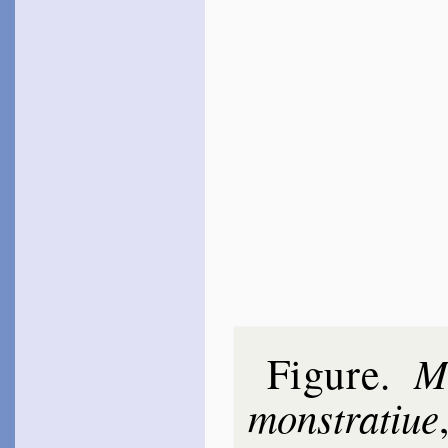
Figure
Ma
.
mons­tra­tiue