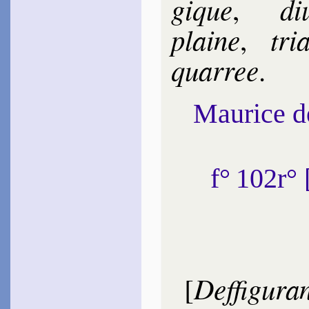
gique
di
,
plaine
tria
,
quar­ree
.
Maurice 
f° 102r°
Deffigu­ra
[