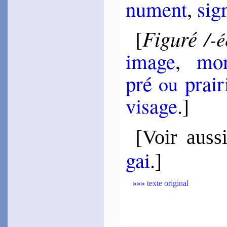
nu­ment
,
sig
Figuré
[
/-é
image
,
mo­
pré
prai­r
ou
vi­sage
.]
[
Voir auss
gai
.]
»»»
texte original