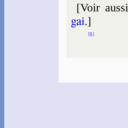
[
Voir auss
gai
.]
[R]