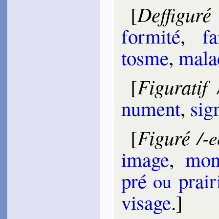
Deffigu­ré
[
for­mi­té
,
f
tosme
,
ma­l
Figura­tif
[
nu­ment
,
sig
Figuré
[
/-e
image
,
mo­n
pré
prai­r
ou
vi­sage
.]