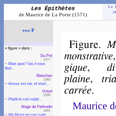
Le 
Les Épithètes
i
de Maurice de La Porte (1571)
»»» F
Figure
Ma
.
« figure » dans :
mons­tra­tive
Du Pré
1577
gique
di
,
~
Mais quoi ? las il vous
faut…
plaine
tria
,
Blan­chon
1583
~
Amour est vie, et mort…
car­rée
.
Grisel
1599
~
Plutôt le ciel voû­té…
Maurice 
Mage de Fief­me­lin
1601
~
Ma Muse en son su­jet…