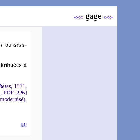
gage
«««
»»»
ûr
ou
assu­
tri­buées à
hètes
, 1571,
5, PDF_226]
 modernisé).
[R]