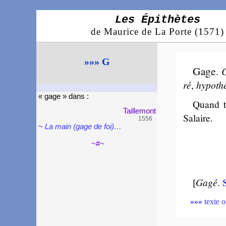
Les Épithètes
de Maurice de La Porte (1571)
»»» G
Gage
.
C
ré
,
hy­po­th
« gage » dans :
Quand tu
Taille­mont
Sa­laire.
1556
~
La main (gage de foi)…
~#~
[
Gagé
.
S
»»»
texte o