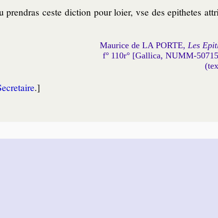
 prendras ceste dic­tion pour loier, vse des epi­thetes attr
Maurice de LA PORTE,
Les Epit
f° 110r° [Gallica, NUMM-5071
(te
e­cre­taire
.]