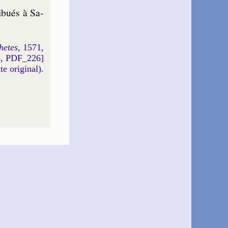
i­bués à Sa­
hetes
, 1571,
5, PDF_226]
xte original).