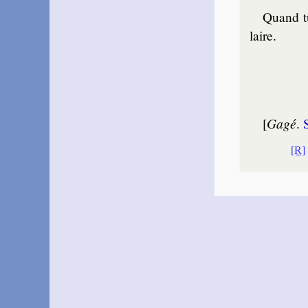
Quand tu
laire.
[
Gagé
.
S
[R]