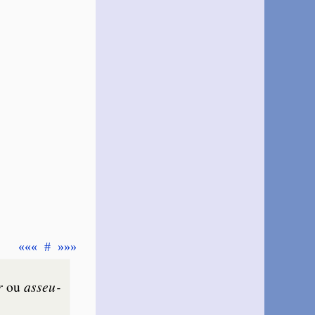
«««
#
»»»
r
ou
asseu­