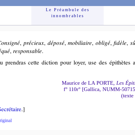
Le Préam­bule des
innom­brables
onsi­gné
,
pré­cieux
,
dé­po­sé
,
mo­bi­liaire
,
obli­gé
,
fi­dèle
,
s
é­qué
,
res­pon­sable
.
 prendras cette dic­tion pour loyer, use des épi­thètes at
Maurice de LA PORTE,
Les Épit
f° 110r° [Gallica, NUMM-5071
(texte
e­cré­taire
.]
riginal