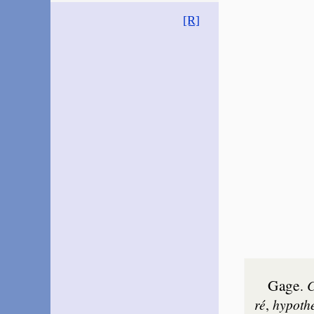
[R]
Gage
.
C
ré
,
hy­po­th