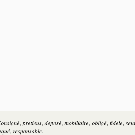
onsi­gné
,
pre­tieus
,
de­po­sé
,
mo­bi­liaire
,
obli­gé
,
fi­dele
,
seu
e­qué
,
res­pon­sable
.