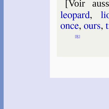
[
Voir auss
leo­pard
,
li
once
,
ours
,
[R]