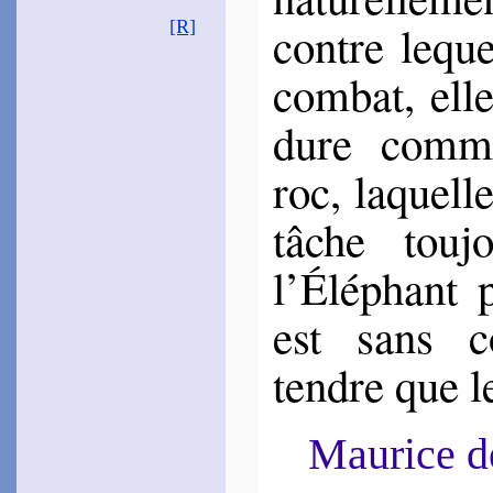
contre le­que
[R]
com­bat, ell
dure comm
roc, la­quell
tâche tou­
l’Élé­phant 
est sans co
tendre que l
Maurice 