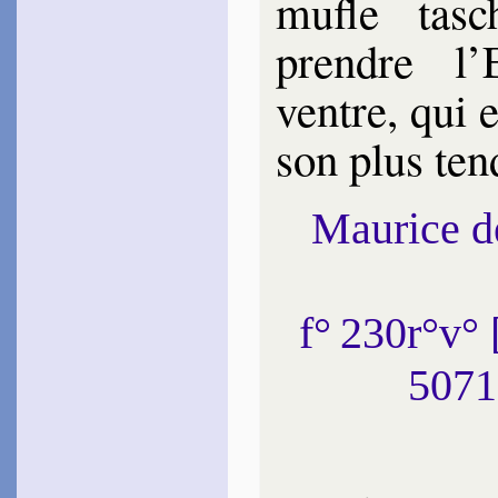
mufle tasc
prendre l’
ventre, qui e
son plus ten
Maurice 
f° 230r°v°
5071