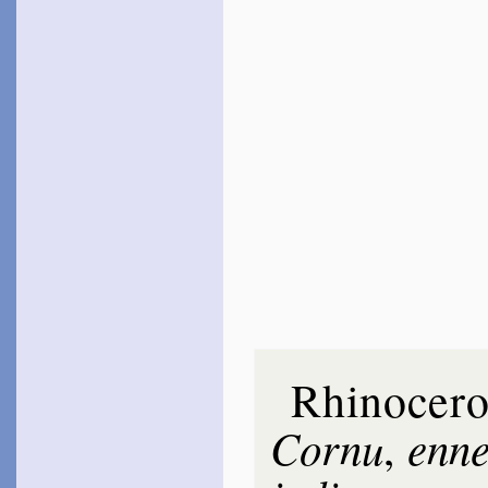
Rhinoce­ro
Cor­nu
enne
,