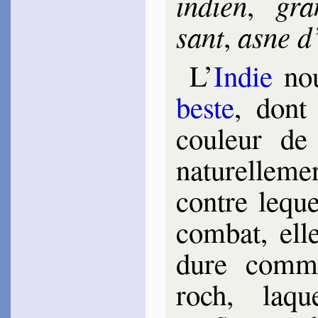
in­dien
gra
,
sant
asne d
,
L’
Indie
nou
beste
, dont 
cou­leur d
natu­rel­le
contre le­que
com­bat, el
dure comm
roch, la­qu