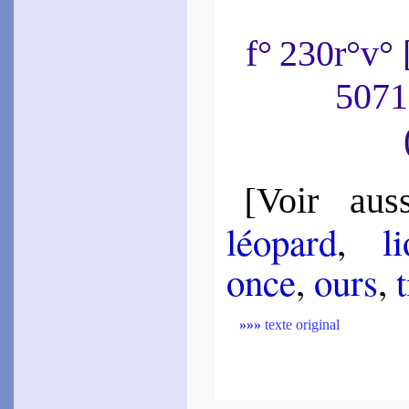
f° 230r°v°
5071
[
Voir auss
léo­pard
,
l
once
,
ours
,
»»»
texte original