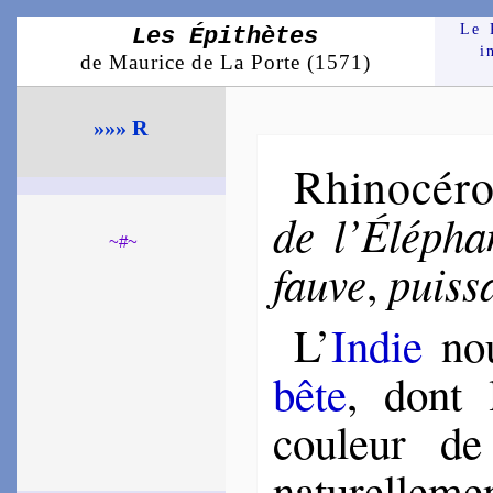
Le 
Les Épithètes
i
de Maurice de La Porte (1571)
»»» R
Rhino­cé­r
de l’Élé­pha
~#~
fauve
puis­s
,
L’
Indie
nou
bête
, dont 
cou­leur 
natu­rel­le