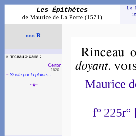
Le 
Les Épithètes
i
de Maurice de La Porte (1571)
»»» R
Rinceau
« rin­ceau » dans :
doyant
.
voi
Certon
1620
~
Si vite par la plaine…
Maurice 
~#~
f° 225r°