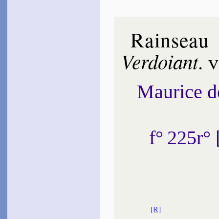
Rainseau
Ver­doiant
.
Maurice 
f° 225r°
[R]