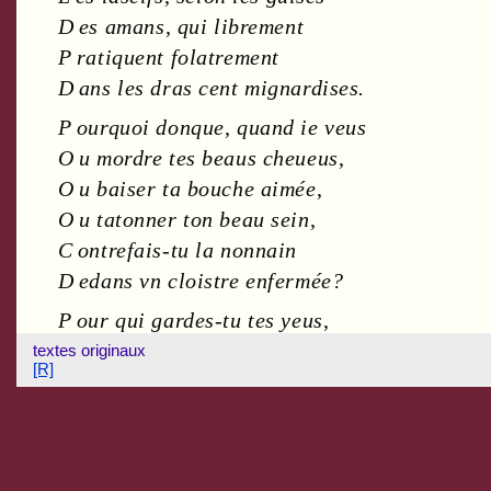
D es amans
,
qui librement
P ratiquent folatrement
D ans les dras cent mignardises.
P ourquoi donque
,
quand ie veus
O u mordre tes beaus cheueus
,
O u baiser ta bouche aimée
,
O u tatonner ton beau sein
,
C ontrefais-tu la nonnain
D edans vn cloistre enfermée?
P our qui gardes-tu tes yeus
,
E t ton sein delicieus
,
textes originaux
[R]
T a ioüe
,
& ta bouche belle?
E n veus-tu baiser Pluton
L a bas
,
apres que Caron
T
’
aura mise en sa nacelle?