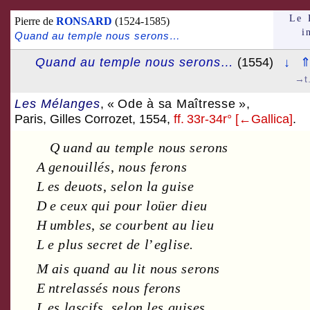
Le 
Pierre de
RONSARD
(1524-1585)
i
Quand au temple nous serons…
Quand au temple nous serons…
(1554)
↓
→t
Les Mélanges
,
« Ode à sa Maîtresse »
,
Paris, Gilles Corrozet, 1554,
ff. 33r
-
34r° [←Gallica]
.
Q uand au temple nous serons
A genouillés
,
nous ferons
L es deuots
,
selon la guise
D e ceux qui pour loüer dieu
H umbles
,
se courbent au lieu
L e plus secret de l
’
eglise.
M ais quand au lit nous serons
E ntrelassés nous ferons
L es lascifs
,
selon les guises