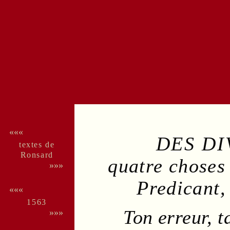
«««
DES DI
textes de
Ron­sard
quatre choses 
»»»
Predicant,
«««
1563
Ton
erreur
, 
»»»