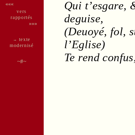
Qui t’esgare, &
«««
vers
deguise,
rappor­tés
»»»
(Deuoyé, fol, 
texte
→
l’
Eglise
)
moder­nisé
Te rend confus
~#~