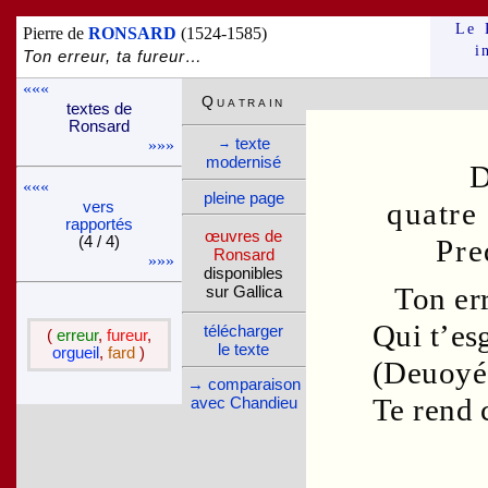
Le 
Pierre de
RONSARD
(1524-1585)
i
Ton erreur, ta fureur…
«««
Qua­train
textes de
Ron­sard
texte
→
»»»
moder­nisé
«««
pleine page
quatre
vers
rappor­tés
œuvres de
Pre
(4 / 4)
Ron­sard
»»»
dispo­nibles
Ton
er
sur Gallica
Qui t’es
télé­charger
(
erreur
,
fureur
,
le texte
orgueil
,
fard
)
(Deuoyé,
→ compa­rai­son
Te rend 
avec Chandieu