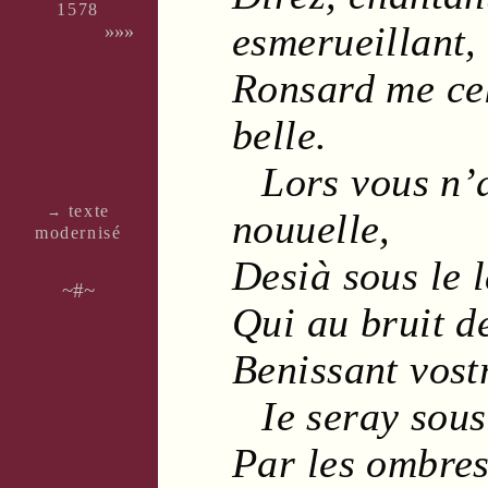
1578
esmerueillant,
»»»
Ronsard
me cel
belle.
Lors vous n’
texte
→
nouuelle
,
moder­nisé
Desià sous le
~#~
Qui au
bruit
d
Benissant vos
Ie seray sou
Par les
ombre