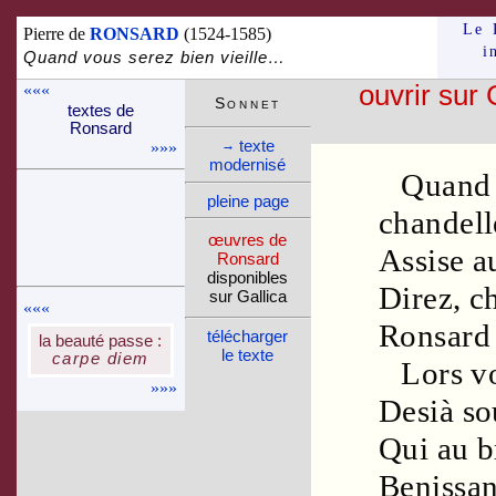
Le 
Pierre de
RONSARD
(1524-1585)
i
Quand vous serez bien vieille…
«««
ouvrir sur 
Son­net
textes de
Ron­sard
texte
→
»»»
moder­nisé
Quand 
pleine page
chandell
œuvres de
Assise a
Ron­sard
dispo­nibles
Direz, c
sur Gallica
«««
Ronsard
télé­charger
la beauté passe :
le texte
carpe diem
Lors v
»»»
Desià so
Qui au
b
Benissan