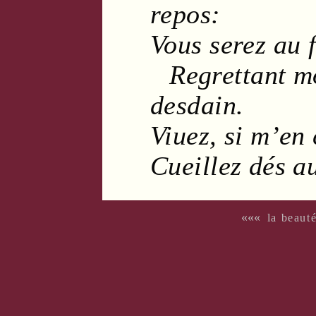
repos
:
Vous serez au
Regrettant 
desdain
.
Viuez, si m’en
Cueillez dés a
«««
la beaut