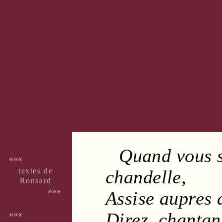
Quand vous s
«««
textes de
chandelle
,
Ron­sard
»»»
Assise aupres
Direz, chanta
«««