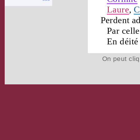
Laure
,
C
Perdent a
Par cell
En
déité
On peut cliq