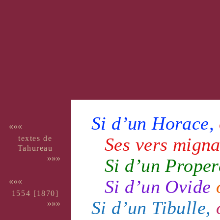
Si d’un
Horace
,
«««
textes de
Ses
vers
migna
Tahu­reau
»»»
Si d’un Prope
Si d’un
Ovide
«««
1554 [
1870
]
Si d’un
Tibulle
,
»»»