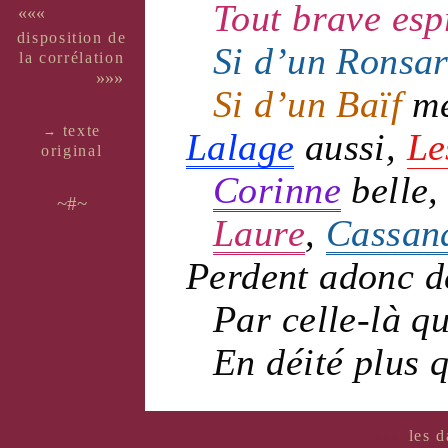
Tout
brave
esp
«««
dispo­si­tion de
Si d’un
Ronsa
la corré­la­tion
»»»
Si d’un
Baïf
m
texte
→
Lalage
aussi,
Le
ori­ginal
Corinne
belle
~#~
Laure
,
Cassan
Perdent adonc d
Par celle-là 
En
déité
plus q
«««
les d