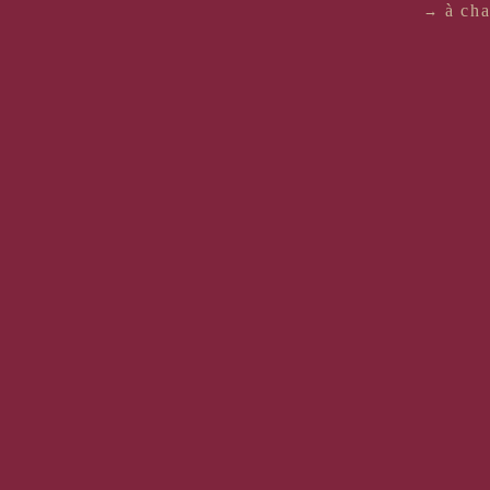
à cha
→