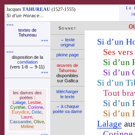
Le 
Jacques
TAHUREAU
(1527-1555)
i
Si d’un Horace…
«««
o
Son­net
textes de
Tahu­reau
Si d’un
Ho
texte
→
»»»
ori­ginal
Ses
vers
«««
pleine page
dispo­si­tion de la
Si d’un 
corré­la­tion
œuvres de
(vers 1-8 → 9-11)
Si d’un
Tahu­reau
»»»
dispo­nibles
Si d’un
Ti
sur Gallica
Tout
bra
télé­charger
les dames des
le texte
poètes :
Si d’un
Lalage
,
Lesbie
,
à chaque
→
Cynthie
,
Corinne
,
Si d’un
poète sa dame
Eurydice
,
Délie
,
Laure
,
Lalage
aus
Cassandre
,
Olive
,
Méline
Corinne
»»»