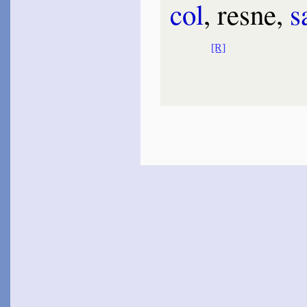
col
, resne,
s
[R]