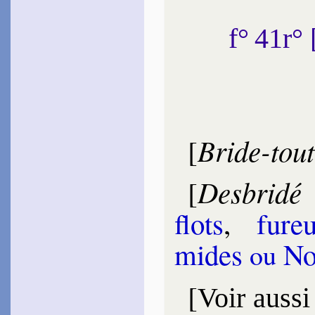
f° 41r
Bride-tout
[
Desbridé
[
flots
,
fu­re
mides
No
ou
[
Voir aussi