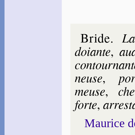
Bride
La
.
doiante
aua
,
con­tour­nant
neuse
por
,
meuse
che­
,
forte
arres­t
,
Maurice 