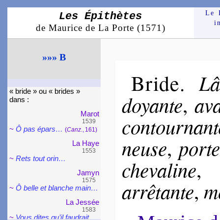
Le 
Les Épithètes
i
de Maurice de La Porte (1571)
»»» B
Bride
Lâ
.
« bride » ou « brides »
doyante
ava
,
dans :
Marot
con­tour­nant
1539
~
Ô pas épars…
(
Canz.
, 161)
neuse
port
,
La Haye
1553
~
Rets tout orin…
che­va­line
Jamyn
1575
arrê­tante
mo
,
~
Ô belle et blanche main…
La Jessée
1583
~
Vous dites qu’il fau­drait…