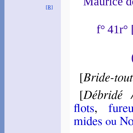
Maurice 
[R]
Gar­nier
Claude
1609
~
Ores les airs…
f° 41r
~#~
Bride-tout
[
Débridé
[
flots
,
fu­re
mides
No
ou