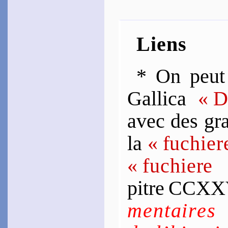
Liens
* On peut 
Gallica
« D
avec des gra
la
« fu­chie
« fu­chiere
pitre CC
men­taires 