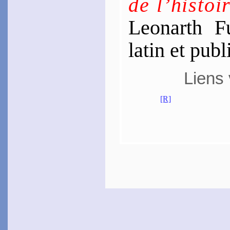
de l’his­to
Leonarth Fu
latin et pub
Liens 
[R]