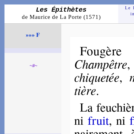
Le 
Les Épithètes
i
de Maurice de La Porte (1571)
»»» F
Fougère
Cham­pêtre
~#~
chi­que­tée
,
tière
.
La feuchière
ni
fruit
, ni
nai­re­ment