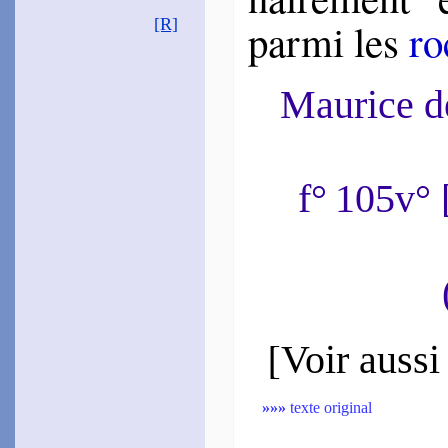
par­mi les
ro
[R]
Maurice 
f° 105v°
[
Voir aussi
»»»
texte original