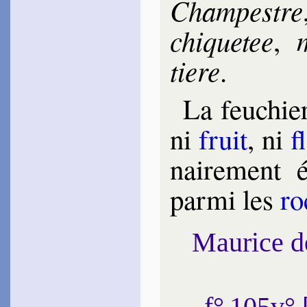
Cham­pestre
chi­que­tee
,
tiere
.
La feuchiere
ni
fruit
, ni
f
nai­re­ment
par­mi les
ro
Maurice 
f° 105v°