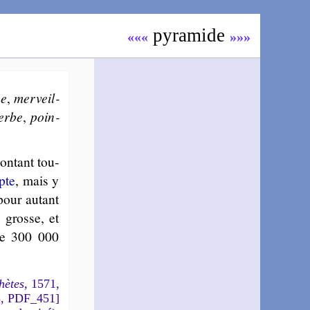
pyra­mide
«««
»»»
ne
,
mer­veil­
perbe
,
poin­
on­tant tou­
pte
, mais y
pour autant
 grosse, et
que 300 000
hètes
, 1571,
5, PDF_451]