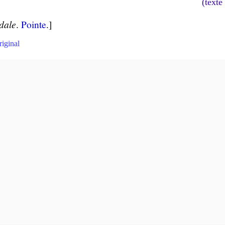
(texte
dale
.
Pointe
.]
riginal