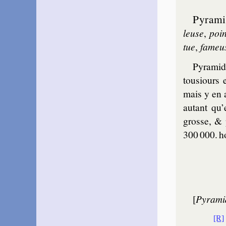
Pyra­m
leuse
,
poin
tue
,
fa­meu
Pyra­mi
tous­iours
mais y en 
autant qu’
grosse, & 
300 000. h
[
Pyrami­
[R]