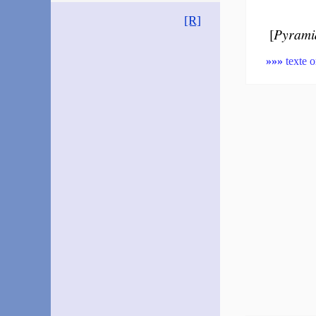
[R]
[
Pyrami­
»»»
texte o