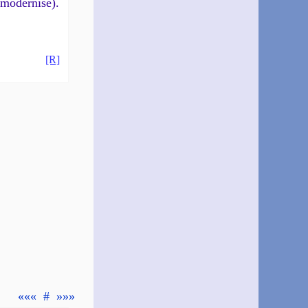
 modernisé).
[R]
«««
#
»»»