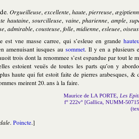
ide
.
Orgueil­leuse
,
excel­lente
,
haute
,
pier­reuse
,
ægip­tien
te hau­taine
,
sour­cil­leuse
,
vaine
,
pha­rienne
,
ample
,
su­
se
,
admi­rable
,
cous­teuse
,
folle
,
mi­dienne
,
esle­uee
,
oiseus
de est vne masse car­ree, qui s’esleue en grande
hau­te
 en ame­nui­sant ius­ques au
som­met
. Il y en a plu­sieurs
auoit trois dont la renom­mee s’est espan­due par tout le 
elles estoient veuës de toutes les parts qu’on y abor­do
plus haute qui fut estoit faite de pierres ara­besques, & 
ommes meirent 20. ans à la faire.
Maurice de LA PORTE,
Les Epit
f° 222v° [Gallica, NUMM-5071
(te
dale
.
Poincte
.]