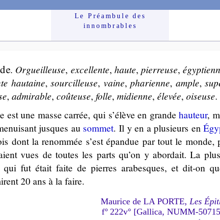
Le Préam­bule des
innom­brables
ide
.
Orgueil­leuse
,
excel­lente
,
haute
,
pier­reuse
,
égyp­tien
te hau­taine
,
sour­cil­leuse
,
vaine
,
pha­rienne
,
ample
,
su­
se
,
admi­rable
,
coû­teuse
,
folle
,
mi­dienne
,
éle­vée
,
oiseuse
.
e est une masse car­rée, qui s’élève en grande
hau­teur
, m
me­nui­sant jusques au
som­met
. Il y en a plu­sieurs en
Égy
rois dont la renom­mée s’est épan­due par tout le monde, 
taient vues de toutes les parts qu’on y abor­dait. La plus
 qui fut était faite de pierres ara­besques, et dit-on 
ent 20 ans à la faire.
Maurice de LA PORTE,
Les Épit
f° 222v° [Gallica, NUMM-5071