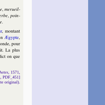
ne
,
mer­ueil­
perbe
,
poin­
e
.
ur
, mon­tant
 en
Ægypte
,
monde, pour
it. La plus
dict on que
hetes
, 1571,
5, PDF_451]
xte original).