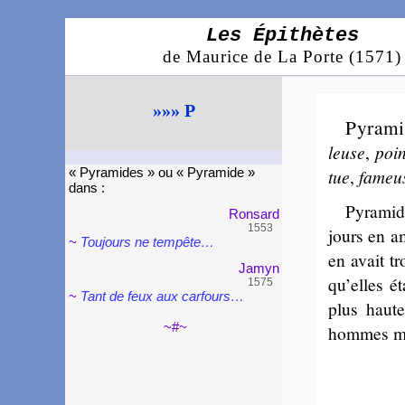
Les Épithètes
de Maurice de La Porte (1571)
»»» P
Pyra­m
leuse
,
poin
tue
,
fa­meu
« Pyra­mi­des » ou « Pyra­mi­de »
dans :
Pyra­mid
Ron­sard
1553
jours en a
~
Toujours ne tem­pête…
en avait t
Jamyn
qu’elles é
1575
~
Tant de feux aux car­fours…
plus haute
~#~
hommes mir