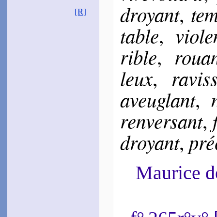
droyant
tem
,
~
Comme on voit en été…
[R]
Pontay­me­ri
table
vio­le
,
1594
~
Thétis ne verse pas…
[
rible
rouan
,
Las­phrise
1597
~
Je pense en toute
leux
ra­vis­
,
chose…
Cer­ton
aveu­glant
,
1620
~
De tant de pleurs…
ren­ver­sant
,
Amy­raut
1625
~
Ce qu’est aux mers…
droyant
pré­
,
~#~
Maurice 