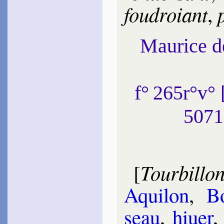
fou­droiant
p
,
Maurice 
f° 265r°v°
5071
Tourbil­lo
[
Aqui­lon
,
Bo
seau
,
hi­uer