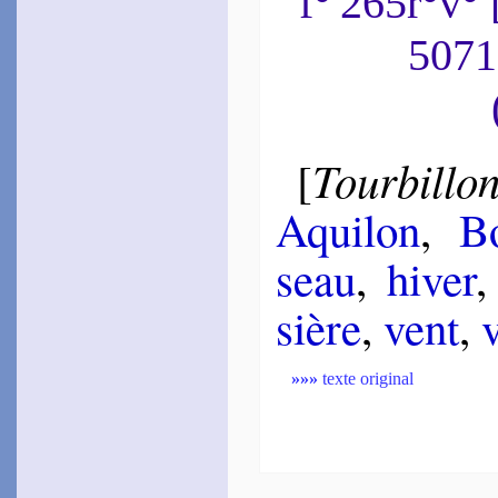
f° 265r°v°
5071
Tourbil­lo
[
Aqui­lon
,
Bo
seau
,
hi­ver
sière
,
vent
,
»»»
texte original