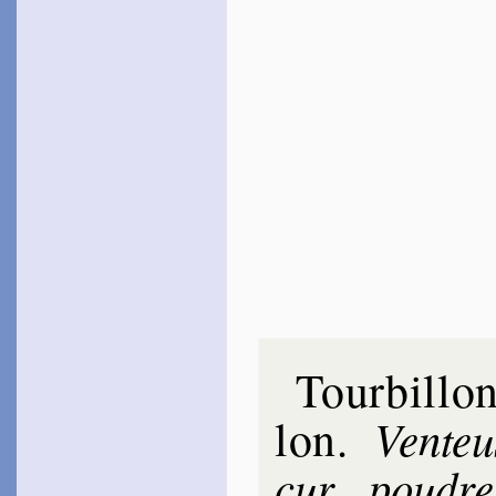
Tourbillo
lon
Ven­teu
.
cur
pou­dr
,