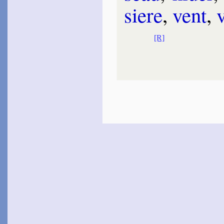
siere
,
vent
,
[R]