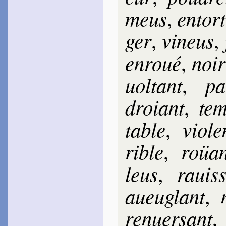
meus
en­tor­t
,
ger
vi­neus
,
,
en­roué
noir
,
uol­tant
pa
,
droiant
tem
,
table
vio­le
,
rible
roüan
,
leus
ra­uis­
,
aueu­glant
,
ren­uer­sant