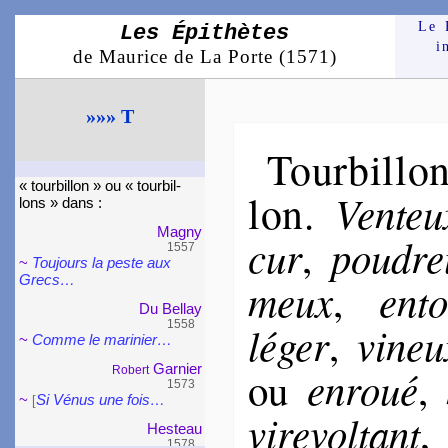
Le 
Les Épithètes
i
de Maurice de La Porte (1571)
»»» T
Tourbillo
« tourbil­lon » ou « tourbil­
lon
Ven­teu
.
lons » dans :
Magny
cur
pou­dr
,
1557
~
Toujours la peste aux
Grecs…
meux
en­tor
,
Du Bellay
1558
lé­ger
vi­neu
,
~
Comme le mari­nier…
Gar­nier
en­roué
ou
,
Robert
1573
~
Si Vénus une fois…
[
vi­re­vol­tant
Hes­teau
1578