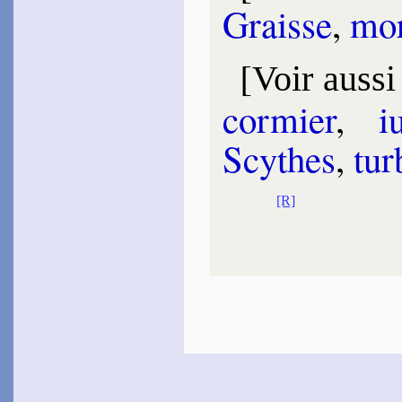
Graisse
,
mor
[
Voir aussi
cor­mier
,
iu
Scythes
,
tur
[R]