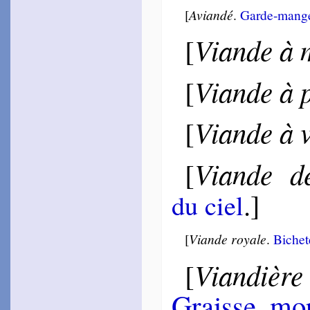
[
Aviandé
.
Garde-mang
Viande à 
[
Viande à 
[
Viande à 
[
Viande d
[
.]
du ciel
[
Viande royale
.
Biche­
Viandière
[
Graisse
,
mor