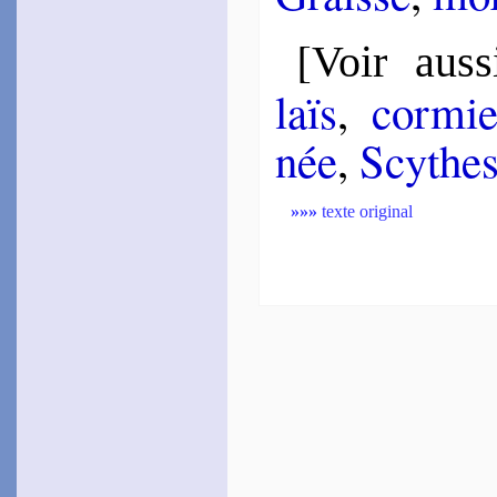
[
Voir auss
laïs
,
cor­mie
née
,
Scythe
»»»
texte original