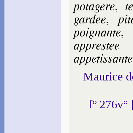
po­ta­gere
t
,
gar­dee
pi­
,
poi­gnante
appres­tee
appe­tis­sante
Maurice 
f° 276v°