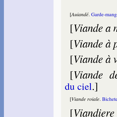
[
Auiandé
.
Garde-mang
Viande a 
[
Viande à 
[
Viande à 
[
Viande d
[
.]
du ciel
[
Viande roiale
.
Biche­t
Viandiere
[