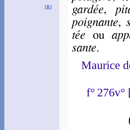
gar­dée
pi­
,
[R]
poi­gnante
,
tée
appa
ou
sante
.
Maurice 
f° 276v°