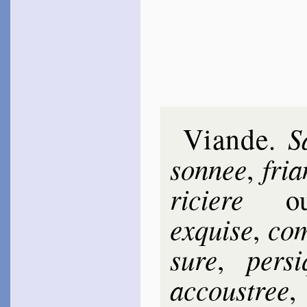
Viande
S
.
son­nee
fri
,
ri­ciere
o
exquise
co­m
,
sure
per­s
,
accous­tree