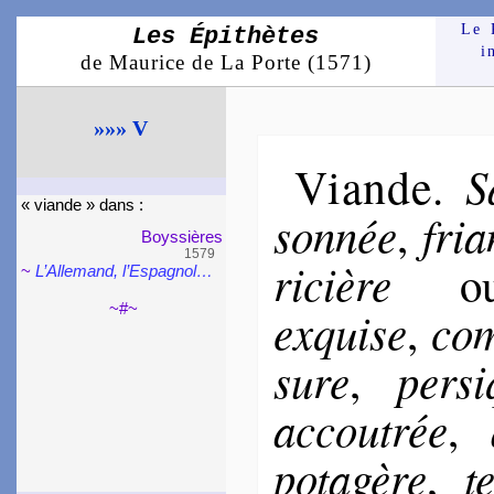
Le 
Les Épithètes
i
de Maurice de La Porte (1571)
»»» V
Viande
S
.
« viande » dans :
son­née
fri
,
Boyssières
1579
ri­cière
o
~
L’Alle­mand, l’Espa­gnol…
~#~
exquise
co­m
,
sure
per­s
,
accou­trée
,
po­ta­gère
t
,