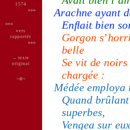
1574
Arachne
ayant 
»»»
Enﬂait bien s
«««
vers
Gorgon
s
’
horr
rappor­tés
»»»
belle
texte
→
Se vit de
noirs
ori­ginal
chargée :
~#~
Médée
employa 
Quand brûlant
superbes
,
Vengea sur eu