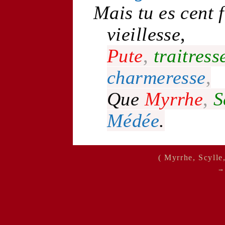
Mais tu es cent f
vieillesse
,
Pute
,
traitress
charmeresse
,
Que
Myrrhe
,
S
Médée
.
( Myrrhe, Scyll
→