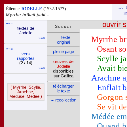
Le 
Étienne
JODELLE
(1532-1573)
i
Myrrhe brûlait jadiſ…
«««
ouvrir s
Son­net
textes de
Jo­delle
Myrrhe
br
texte
→
»»»
ori­ginal
Osant so
«««
pleine page
vers
Scylle
ja
rappor­tés
œuvres de
(2 / 14)
Avait bie
Jo­delle
»»»
dispo­nibles
Arachne
a
sur Gallica
Enflait 
télé­charger
( Myrrhe, Scylle,
le texte
Arachne,
Gorgon
s
Méduse, Médée )
recol­lec­tion
→
Se vit d
Médée
emp
Quand br