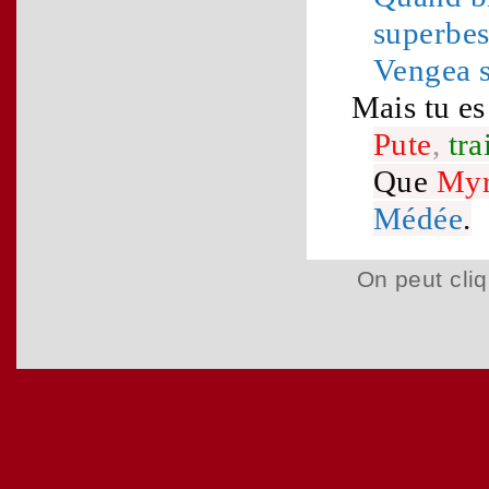
superbe
Vengea s
Mais tu es
Pute
,
tra
Que
Myr
Médée
.
On peut cliq