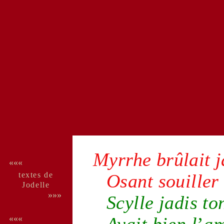
Myrrhe
brûlait j
«««
textes de
Osant souiller
Jo­delle
»»»
Scylle
jadis to
Avait bien l
’
am
«««