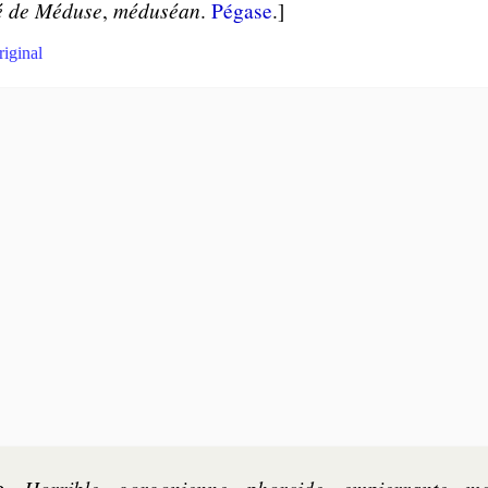
lé de Méduse
,
méduséan
.
Pé­gase
.]
riginal
e
.
Hor­rible
,
gor­go­nienne
,
phor­cide
,
em­pier­rante
,
mo