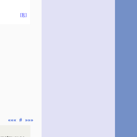
[R]
«««
#
»»»
ns­tru­euse
,