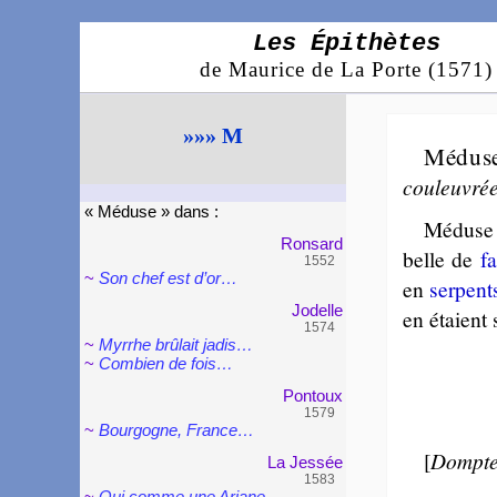
Les Épithètes
de Maurice de La Porte (1571)
»»» M
Médus
cou­leu­vré
« Méduse » dans :
Méduse 
Ron­sard
belle de
f
1552
~
Son chef est d’or…
en
ser­pent
Jo­delle
en étaient 
1574
~
Myrrhe brû­lait jadis…
~
Combien de fois…
Pon­toux
1579
~
Bour­gogne, France…
[
Dompte
La Jessée
1583
~
Qui comme une Ariane…