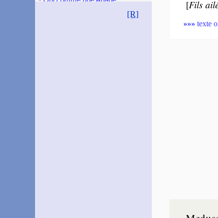
[
Fils ai
[R]
~#~
»»»
texte o
Medus