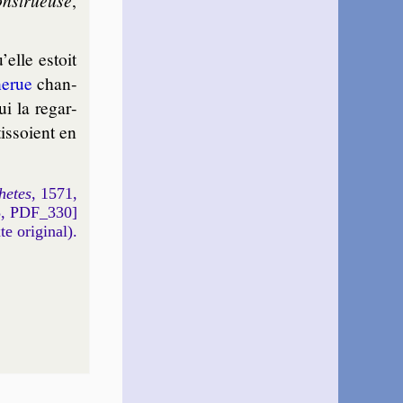
’elle estoit
nerue
chan­
ui la regar­
is­soient en
hetes
, 1571,
5, PDF_330]
xte original).