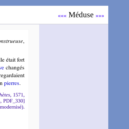
Méduse
«««
»»»
ns­tru­euse
,
le était fort
ve
chan­gés
 regar­daient
en
pierres
.
hètes
, 1571,
5, PDF_330]
 modernisé).