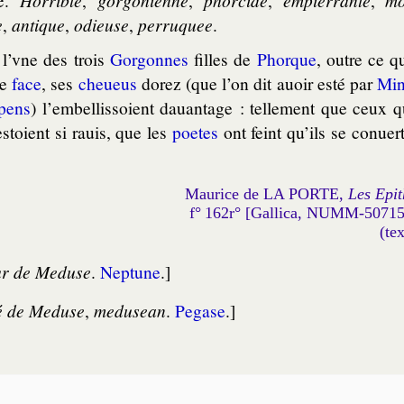
e
,
an­tique
,
odieuse
,
per­ru­quee
.
l’vne des trois
Gor­gonnes
filles de
Phorque
, outre ce qu
de
face
, ses
che­ueus
do­rez (que l’on dit auoir esté par
Mi­
­pens
) l’em­bel­lis­soient dauan­tage : tel­le­ment que ceux q
stoient si rauis, que les
poetes
ont feint qu’ils se conuer­t
Maurice de LA PORTE,
Les Epit
f° 162r° [Gallica, NUMM-5071
(te
r de Meduse
.
Nep­tune
.]
lé de Meduse
,
medusean
.
Pe­gase
.]