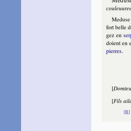
cou­leu­ure
Meduse 
fort belle 
gez en
ser
doient en e
pierres
.
[
Domteu
[
Fils ai
[R]