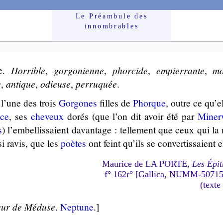
Le Préam­bule des
innom­brables
e
.
Hor­rible
,
gor­go­nienne
,
phor­cide
,
empier­rante
,
mo
e
,
an­tique
,
odieuse
,
per­ru­quée
.
l’une des trois
Gor­gones
filles de
Phorque
, outre ce qu’el
ace
, ses
che­veux
do­rés (que l’on dit avoir été par
Mi­ner
s
) l’em­bel­lis­saient davan­tage : tel­le­ment que ceux qui la
si ravis, que les
poètes
ont feint qu’ils se conver­tis­saient 
Maurice de LA PORTE,
Les Épit
f° 162r° [Gallica, NUMM-5071
(texte
ur de Méduse
.
Nep­tune
.]