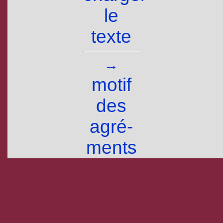
le
texte
→
motif
des
agré­
ments