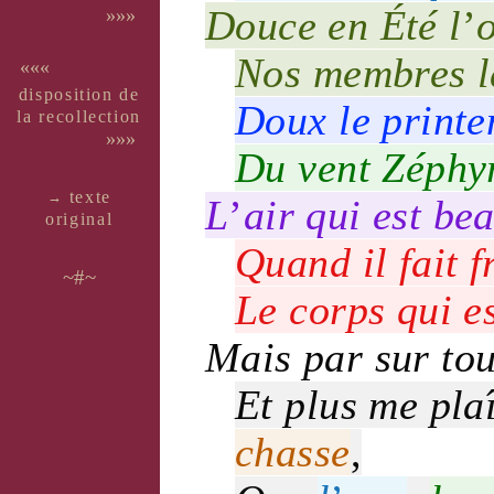
Douce
en
Été
l
’
»»»
Nos
membres
«««
dispo­si­tion de
Doux
le
print
la recol­lec­tion
»»»
Du
vent
Zéphy
texte
→
L
’
air
qui est
be
ori­ginal
Quand il fait
f
~#~
Le
corps
qui e
Mais par sur tou
Et plus me pla
chasse
,