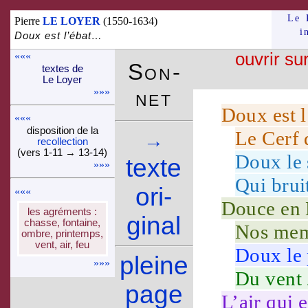
Le 
Pierre
LE LOYER
(1550-1634)
i
Doux est l’ébat…
«««
ouvrir su
Son­
textes de
Le Loyer
net
»»»
Doux
est l
«««
dispo­si­tion de la
Le
Cerf
q
→
recol­lec­tion
(vers 1-11 → 13-14)
Doux
le
texte
»»»
Qui bruit
ori­
«««
Douce
en
les agréments :
ginal
chasse, fontaine,
Nos
mem
ombre, printemps,
vent, air, feu
Doux
le
pleine
»»»
Du
vent
page
L’
air
qui e