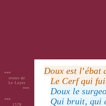
Doux
est l
’
ébat
q
«««
textes de
Le
Cerf
qui fu
Le Loyer
»»»
Doux
le
surge
Qui bruit
,
qui c
«««
1579