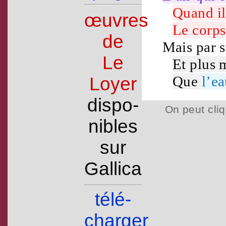
Quand il
œuvres
Le
corps
de
Mais par s
Le
Et plus 
Que
l’
ea
Loyer
dispo­
On peut cliq
nibles
sur
Gallica
télé­
charger