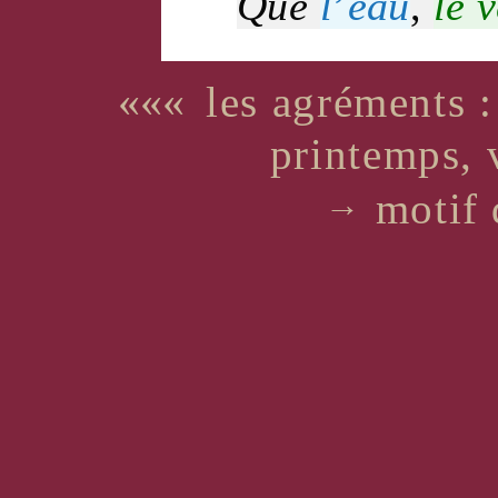
Que
l
’
eau
,
le
v
«««
les agréments :
printemps, v
motif 
→