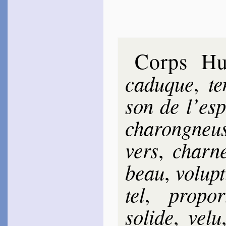
chair…
Hes­teau
1578
~
Ô vous grand Ju­pi­ter…
Des Roches
Corps H
Made­leine
1578
~
Le corps, l’âme et
caduque
te
,
l’esprit…
La Jessée
son de l’esp
1579
~
Adieu Paris Adieu…
1583
cha­ron­gneu
~
Si je m’attriste…
~
L’espoir m’en­flamme…
~
Ma Nymphe a les yeux
vers
char­n
,
verts…
~
Ni l’or qui va do­rant…
beau
vo­lup
,
~
Va cruelle Érin­nys…
[
Du Monin
tel
pro­por­
,
1582
~
Neptun, Pluton, Éole…
so­lide
velu
,
Blan­chon
1583
~
Cueillons les fraîches