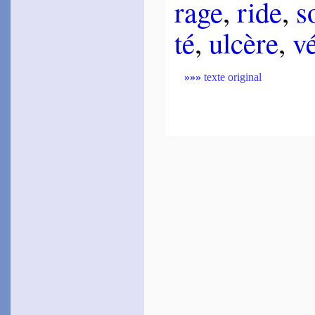
rage
,
ride
,
s
Chante­louve
1576
té
,
ulcère
,
vé
~
Avoir grand cœur…
~
Comme ja­dis…
de Brach
1576
»»»
texte original
~
Je chante la cha­leur…
Le Loyer
1576
~
Amour Tyran m’a mis…
~
Hé, Cruelle, ne veux-tu
[
pas…
1579
~
Doux est l’ébat…
Du Pré
1577
~
Mais quoi ? las il vous
faut…
Du Bartas
1578
~
Et de vrai, si d’un rien…
[
Boys­sières
1578
~
Le nerf, le corps, la