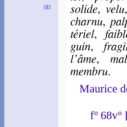
Du Bellay
so­lide
velu
,
[R]
1549
~
La Nuit m’est courte…
char­nu
pal
,
1550
~
Ces cheveux d’or, ce
front…
té­riel
faibl
,
1558
~
J’aime la liber­té…
~
Si fruits, raisins, et blés…
guin
fra­gi
,
Tyard
1549
l’âme
mal
,
~
J’ai tant crié…
1551
~
Ô, de mon jour…
[
mem­bru
.
Ron­sard
1552
~
Doux fut le trait…
Maurice 
1553
~
Toujours ne tem­pête…
1567
~
Ni de son chef…
1578
~
Ô doux par­ler…
f° 68v°
Baïf
1552
~
Haute beauté…