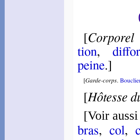
Des Autels
1553
~
De Jupi­ter…
Magny
1553 [1878]
Corporel
[
~
J’étais tout prêt…
Tahu­reau
tion
,
dif­for
1554 [1574]
~
Plutôt le cha­riot que
guide…
peine
.]
~
En même ins­tant…
Pele­tier
1555
[
Garde-corps
.
Bouclie
~
Plus m’est pro­mis…
Hôtesse d
[
Pas­quier
1555
~
Ô tête heu­reuse…
[
Taille­mont
Voir aussi
1556
~
Roses, et blanches
bras
,
col
,
fleurs…
Bu­gnyon
1557