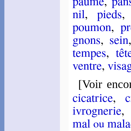
paume
,
pan
1563
~
Ta Poésie, Ron­sard…
nil
,
pieds
1576
~
Je pensais que la mort…
pou­mon
,
pr
La Bode­rie
1571
~
Phébus, Pei­thon…
gnons
,
sein
Gadou
tempes
,
têt
1573
~
Si vous voulez savoir…
~
Ces cheveux d’or…
ventre
,
vi­sa
~
Comme le corps mal­
sain…
~
Rome, qui fus sans
Rome…
[
Voir enco
Jo­delle
1574
ci­ca­trice
,
c
~
Quel heur Anchise à toi…
~
Combien de fois…
~
Qu’Hymen, Amour, le
ivro­gne­rie
ciel…
Ja­myn
mal
ma­la
ou
1575
~
L’agréable vi­gueur…