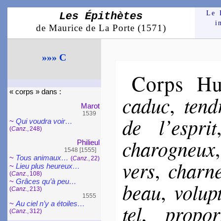
Le 
Les Épithètes
i
de Maurice de La Porte (1571)
»»» C
Corps H
« corps » dans :
caduc
tend
,
Marot
1539
de l’esprit
~
Qui voudra voir…
(
Canz.
, 248)
cha­ro­gneux
Phi­lieul
1548 [1555]
~
Tous ani­maux…
(
Canz.
, 22)
vers
char­n
,
~
Lieu plus heu­reux…
(
Canz.
, 108)
~
Grâces qu’à peu…
beau
vo­lup
,
(
Canz.
, 213)
1555
~
Au ciel n’y a étoiles…
tel
pro­por­
,
(
Canz.
, 312)