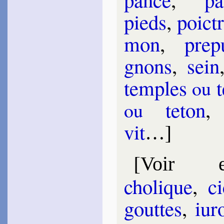
1604
~
Si j’avais comme vous…
pieds
,
poic­t
Ner­vèze
mon
,
pre­
1605
~
Je vous perds beaux che­
veux…
gnons
,
sein
Malde­ghem
1606
temples
t
ou
~
Tout ani­mal…
(
Canz.
, 22)
~
Mettez-moi où Phé­bus…
(
Canz.
, 145)
te­ton
ou
Nostre­dame
1606
vit
]
~
Pensons un peu…
…
[
Certon
1620
[
~
Satan, la mort, l’en­fer…
Voir e
d’Aubi­gné
cholique
,
ci
[1874]
~
Du plus subtil du feu…
gouttes
,
iuro
~#~