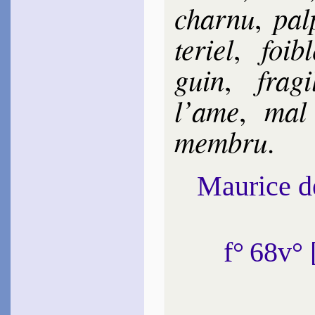
char­nu
pal
,
fleurs…
~
Le Prin­temps gra­cieux…
[strophes 2 et 6]
te­riel
foibl
,
~
Si ma plume pou­vait…
Bre­ton­nayau
guin
fra­gi
,
1583
~
J’aurais plus tôt les
[
eaux…
l’ame
mal
,
Rous­peau
mem­bru
1584
.
~
Être deux en un corps…
[
Romieu
Jacques de
1584
Maurice 
~
Ni ce miel qui si doux…
Du Chesne
Joseph
1584
~
Ô Lèthe som­meil­leux…
[
f° 68v°
Birague
1585
~
Si quand le corps…
Habert
Isaac
1585
~
Tu as laissé ton Dieu…
[