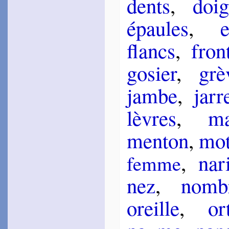
dents
,
doig
~
Ton chef, ton crin…
épaules
,
e
La Gra­vière
1558
~
Phèdre voyant…
flancs
,
fron
d’Espi­nay
1560
go­sier
,
gr
~
Ce ne fut pas…
Filleul
jambe
,
jar­r
1560
~
Le jour, l’âge, la mort…
lèvres
,
ma
Belle­fo­rest
1561
~
Vif et mort, Corps,
men­ton
,
mo
esprit…
Buttet
,
na­
femme
1561
~
Jà le matin…
nez
,
nom­b
~
Un lourd esprit…
~
Ô blonds che­veux…
~
Quand le clair ciel…
oreille
,
or­
1575
~
On ne voit point…
Chan­dieu