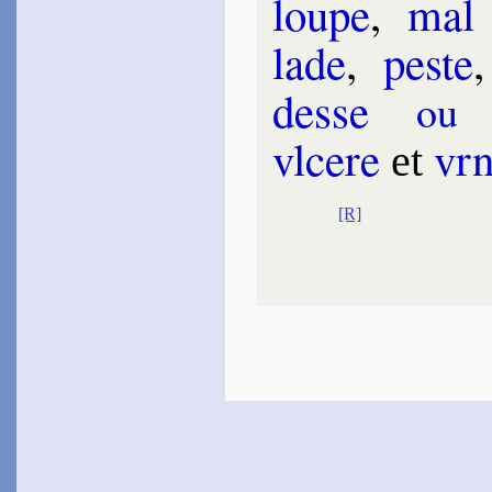
loupe
,
ma
lade
,
peste
desse
s
ou
vlcere
vr
et
[R]