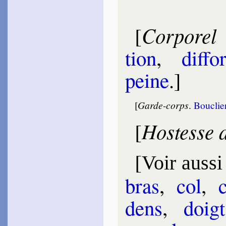
Le Gay­gnard
1585
~
D’un destin ordon­né…
Corporel
[
Fondi­mare
1586
tion
,
dif­for
~
Le Gras meurt, qui
vivant…
peine
.]
Cou­rant
1586
~
Partout, ici, là-haut…
[
Garde-corps
.
Bouclie
Tami­sier
1587
Hostesse 
[
~
De fer, de feu, de sang…
Chassi­gnet
1594
[
~
Assieds-toi sur le bord…
Voir aussi
~
Quand je viens à pen­
ser…
bras
,
col
,
~
Comme un pépin de
noix…
dens
,
doigt
Las­phrise
1597
~
Ce riche enten­de­ment…