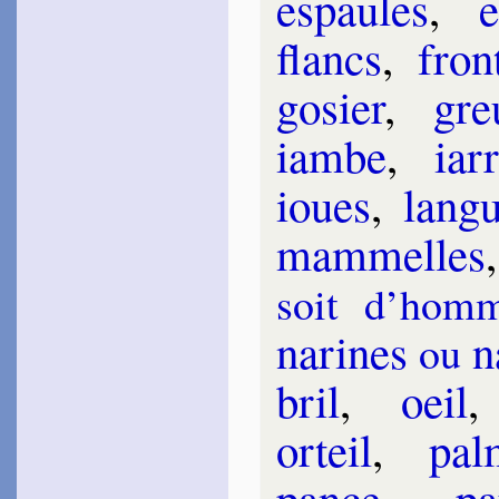
espaules
,
e
~
Ton poil, ton œil, ta
main…
flancs
,
fron
~
Mon La Fuie, à ce coup…
~
Estrées ne requiert…
~
Non sans cause, Beau­
go­sier
,
gr
vais…
Guy de Tours
iambe
,
iar­
1598
~
Je cherche paix…
ioues
,
lang
Ver­meil
1600
~
Un jour mon beau So­leil…
mam­melles
~
Puisque tu veux domp­
ter…
soit d’hom
Mage de Fief­me­lin
1601
na­rines
na
ou
~
L’Amant, mon­dain, char­
nel…
~
Fuis, mau­dite, de moi…
bril
,
oeil
Mire­mont
Jacque­line de
1602
orteil
,
pa
~
Non ce n’est point
[
amour…
pance
,
pa
Sponde