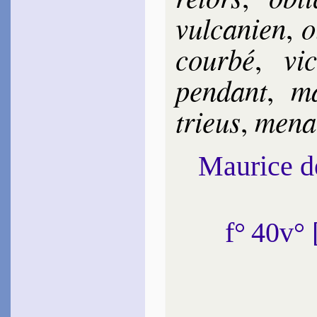
~
Ce riche enten­de­ment…
vul­ca­nien
o
,
Bernier
La Brousse
de
1618
cour­bé
vic
,
~
Ô beau rets d’or…
~
Tout ce qu’on peut tirer…
pen­dant
ma
,
Cer­ton
1620
~
Pour ravir la toi­son…
trieus
me­na
,
~
Ô somme trop fâ­cheux…
Bachet
1620
Maurice 
~
Amour où prit-il l’or…
~#~
f° 40v°