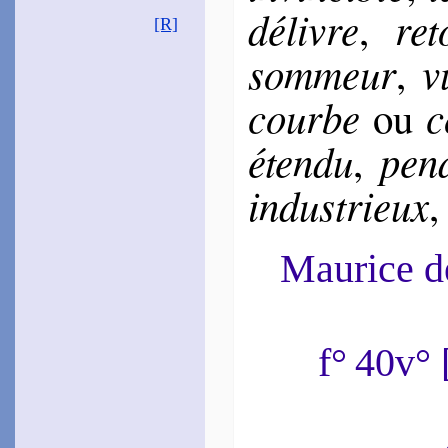
1552
délivre
ret
,
~
Ô doux parler…
[R]
1553
~
Je voudrais être…
som­meur
v
,
~
Je veux mou­rir…
~
Lance au bout d’or…
courbe
c
ou
1559
~
Comme une tendre
[
vigne…
éten­du
pen­
,
Tyard
1555
in­dus­trieux
~
Ô calme nuit…
Baïf
1555
Maurice 
~
Ma Francine est par­tout…
Labé
Louise
1555
~
Ô beaux yeux bruns…
d’Espi­nay
f° 40v°
1559
~
Lorsque tous cois…
(
Canz.
, 164)
Grévin
1561