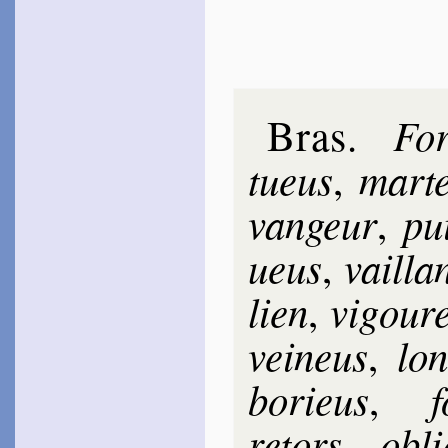
Boys­sières
1578
~
Amour, Mars, Apol­lon…
1579
~
Apollon radieux…
Hes­teau
Bras
For
.
1578
~
Comme on voit un che­
vreuil…
tueus
mar­te
,
Du Monin
1582
van­geur
pui
,
~
Le printa­nier émail…
La Jessée
ueus
vail­la
,
1583
~
Que toutes nos fo­rêts…
lien
vi­gou­r
,
Breton­nayau
1583
vei­neus
lo
~
Au delà les con­fins…
,
[
Louven­court
bo­rieus
f
,
1595
~
Cheveux fri­sés…
retors
obl
,
Las­phrise
1597