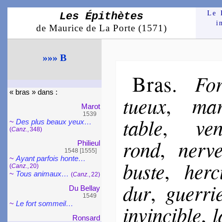
Le 
Les Épithètes
i
de Maurice de La Porte (1571)
»»» B
Bras
For
.
« bras » dans :
tueux
mar­
,
Marot
1539
table
ven
,
~
Des plus beaux yeux…
(
Canz.
, 348)
rond
ner­v
,
Phi­lieul
1548 [1555]
~
Ayant parfois honte…
buste
her­c
,
(
Canz.
, 20)
~
Tous ani­maux…
(
Canz.
, 22)
dur
guer­ri
,
Du Bellay
1549
~
Le fort som­meil…
invin­cible
l
,
Ron­sard