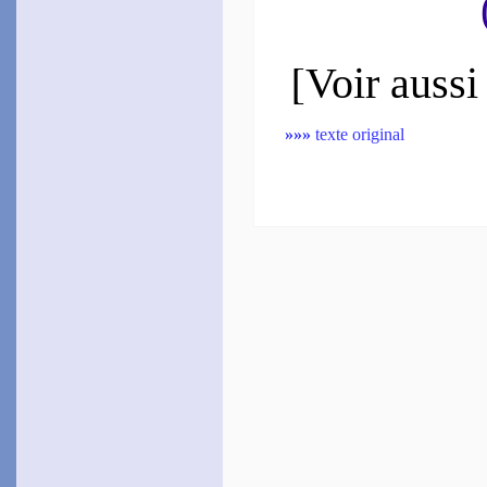
~
Ces beaux cheveux crê­
pés…
Bel­leau
[
Voir aussi
1572
~
Plutôt la terre avor­te­ra…
[
Gou­lart
»»»
texte original
1574
~
Ni le plaisant pa­lais…
~
Laisse-moi mon Sei­
gneur…
de Brach
1576
~
Vous vent, vous nau­to­
nier…
Du Pré
1577
~
Mais quoi ? las il vous
faut…
Le Saulx
1577
~
Plus qu’on ne voit au
ciel…
(
Th.
, 76)
~
Si quelqu’un peut nom­
brer…
(
Th.
, 147)