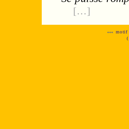
[…]
motif
«««
(