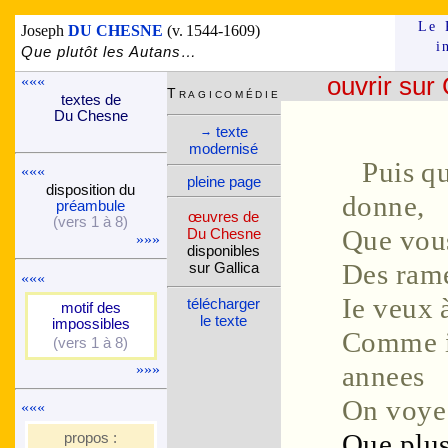
Le 
Joseph
DU CHESNE
(v. 1544-1609)
i
Que plutôt les Autans…
«««
ouvrir sur 
Tragi­comé­die
textes de
Du Chesne
texte
→
moder­nisé
Puis qu
«««
pleine page
dispo­si­tion du
donne,
pré­am­bule
œuvres de
(vers 1 à 8)
Que vous
Du Chesne
»»»
dispo­nibles
Des
ram
sur Gallica
«««
Ie veux 
télé­charger
motif des
le texte
impos­sibles
Comme il
(vers 1 à 8)
»»»
annees
On voye 
«««
Que plus
propos :