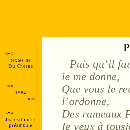
P
«««
textes de
Puis qu’il fa
Du Chesne
ie me donne,
Que vous le re
«««
1584
l’ordonne,
»»»
Des
rameaux
P
«««
dispo­si­tion du
Ie veux à tous
pré­am­bule