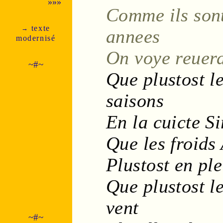
»»»
Comme ils son
texte
→
annees
moder­nisé
On voye reuerd
~#~
Que plustost l
saisons
En la
cuicte
Si
Que les
froids
Plustost en pl
Que plustost l
vent
~#~