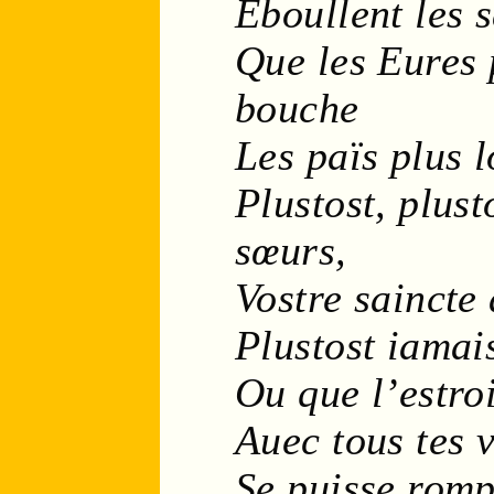
Eboullent les
s
Que les
Eures
bouche
Les païs plus 
Plustost, plus
sœurs
,
Vostre
saincte
Plustost iamais
Ou que l’
estro
Auec tous tes 
Se puisse romp