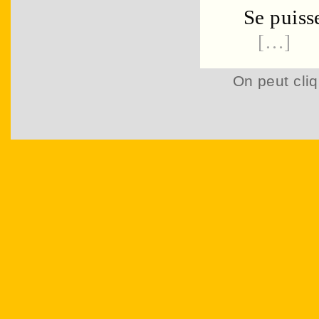
Se puiss
[…]
On peut cliq