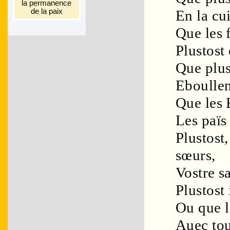
la perma­nence
de la paix
En la
cu
Que les
Plustost
Que plus
Eboullen
Que les
Les païs
Plustost
sœurs
,
Vostre
s
Plustost 
Ou que l
Auec tou