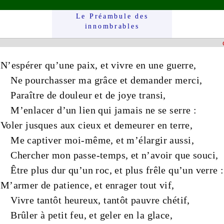
Le Préam­bule des
innom­brables
N’espérer qu’une
paix
, et vivre en une
guerre
,
Ne pourchasser ma
grâce
et demander
merci
,
Paraître de
douleur
et de
joye
transi
,
M’enlacer d’un
lien
qui jamais ne se serre :
Voler jusques aux
cieux
et demeurer en
terre
,
Me captiver moi-même, et m’élargir aussi,
Chercher mon
passe-temps
, et n’avoir que
souci
,
Être plus
dur
qu’un
roc
, et plus
frêle
qu’un
verre
:
M’armer de
patience
, et enrager tout
vif
,
Vivre tantôt
heureux
, tantôt
pauvre
chétif
,
Brûler à
petit
feu
, et geler en la
glace
,