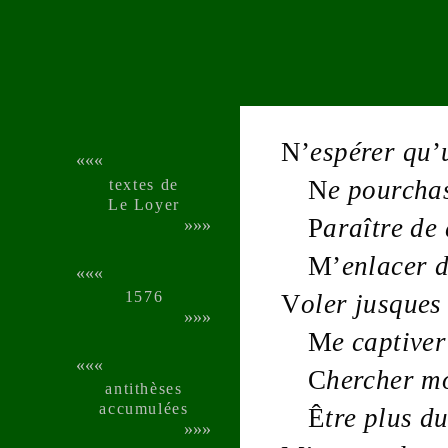
N’
espérer qu
’
«««
textes de
N
e pourcha
Le Loyer
P
araître de
»»»
M’
enlacer 
«««
1576
V
oler jusque
»»»
M
e captive
«««
C
hercher 
anti­thèses
accu­mu­lées
Ê
tre plus
du
»»»