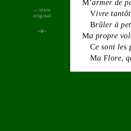
M’
armer de
p
texte
→
V
ivre tantô
ori­ginal
B
rûler à
pet
~#~
M
a
propre
vol
C
e sont les
M
a
F
lore
,
q