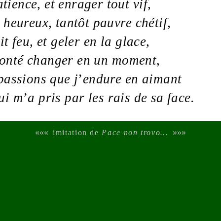
atience
,
et enrager tout
vif
,
t
heureux
,
tantôt
pauvre
chétif
,
it
feu
,
et geler en la
glace
,
onté
changer en un
moment
,
passions
que j
’
endure en aimant
ui m
’
a pris par les
rais
de sa
face
.
«««
»»»
imitation de
Pace non trovo…