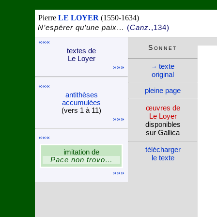
Pierre
LE LOYER
(1550-1634)
N’espérer qu’une paix…
(
Canz.
,134)
«««
Son­net
textes de
Le Loyer
texte
→
»»»
ori­ginal
«««
pleine page
anti­thèses
accu­mu­lées
œuvres de
(vers 1 à 11)
Le Loyer
»»»
dispo­nibles
sur Gallica
«««
télé­charger
imi­ta­tion de
le texte
Pace non trovo…
»»»