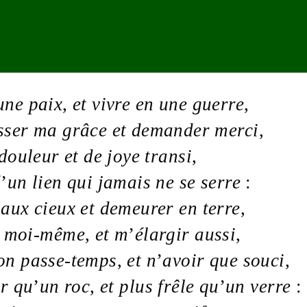
une
paix
,
et vivre en une
guerre
,
sser ma
grâce
et demander
merci
,
douleur
et de
joye
transi
,
d
’
un
lien
qui jamais ne se serre
:
s aux
cieux
et demeurer en
terre
,
r moi-même
,
et m
’
élargir aussi
,
mon
passe-temps
,
et n
’
avoir que
souci
,
r
qu
’
un
roc
,
et plus
frêle
qu
’
un
verre
: