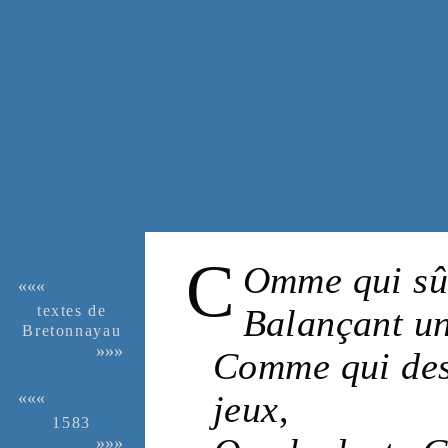
C
Omme qui sûr
«««
textes de
Balançant u
Breton­nayau
»»»
Comme qui des 
jeux
,
«««
1583
»»»