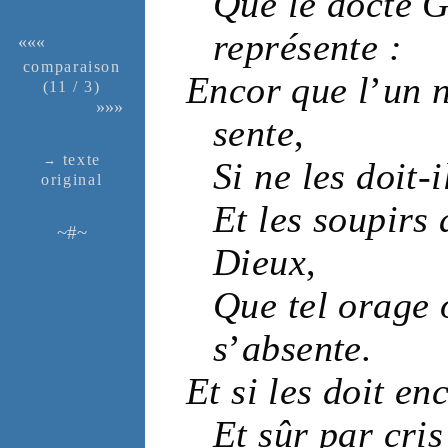
Que le
docte
G
représente :
«««
compa­rai­son
Encor que l
’
un n
(11 / 3)
»»»
sente
,
texte
→
Si
ne les doit-i
ori­ginal
Et les
soupirs
~#~
Dieux
,
Que tel
orage
s
’
absente.
Et
si
les doit en
Et sûr par
cris