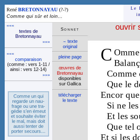
Le 
René
BRETONNAYAU
(?-?)
i
Comme qui sûr et loin…
«««
ouvrir 
Son­net
textes de
Breton­nayau
texte
→
»»»
ori­ginal
C
Omme q
«««
pleine page
compa­rai­son
Balanç
(comme : vers 1-11 /
œuvres de
ainsi : vers 12-14)
Comme qu
Breton­nayau
»»»
dispo­nibles
Que le
d
sur Gallica
Encor que 
télé­charger
Comme un qui
le texte
regarde un nau­
Si
ne les
frage ou une tra­
gé­die s’en émeut
Et les
so
et souhaite évi­ter
le mal, mais doit
Que tel
aussi ten­ter de
por­ter secours…
Et
si
les d