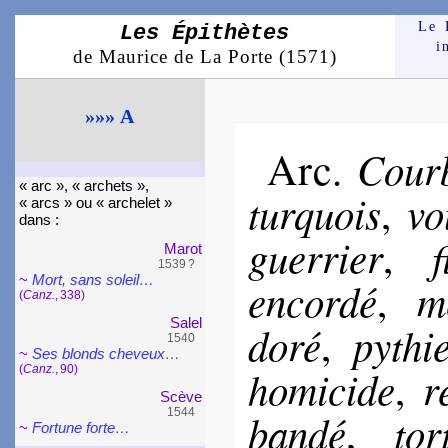
Le 
Les Épithètes
i
de Maurice de La Porte (1571)
»»» A
Arc
Cour­
.
« arc », « archets »,
tur­quois
vo
,
« arcs » ou « arche­let »
dans :
guer­rier
f
,
Marot
1539 ?
~
Mort, sans so­leil…
en­cor­dé
me
,
(
Canz.
, 338)
Salel
do­ré
py­thi
,
1540
~
Ses blonds che­veux…
ho­mi­cide
r
(
Canz.
, 90)
,
Scève
1544
ban­dé
tor­
,
~
Fortune forte…