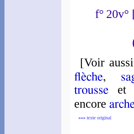
Taille­mont
f° 20v°
1556
~
Roses, et blanches
fleurs…
Buttet
1561
~
Tu as ce crin…
~
Trait, flamme, et lacs
d’amour…
~
Il était nuit…
[
Voir aussi
Ellain
1561
flèche
,
sa­
~
Quand Jupi­ter…
Bel­leau
trousse
1565
et
~
Amour étant las­sé…
arch
Turrin
en­core
1572
~
Non autre­ment…
Baïf
»»»
texte original
1573
~
Trait, feu, piège
d’Amour…