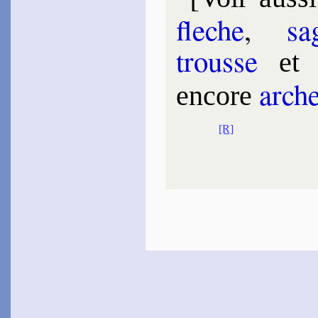
fleche
,
sa­
trousse
et
arch
en­core
[R]