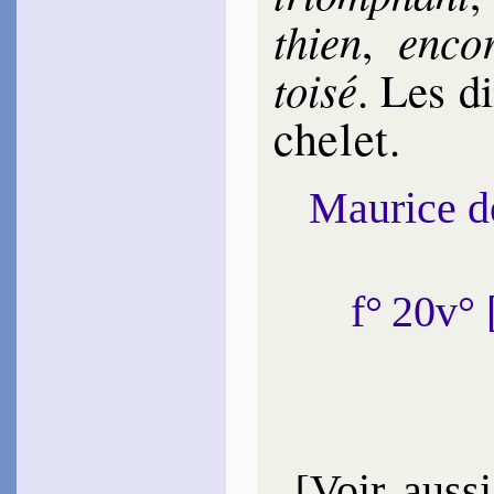
nœuds…
thien
en­co
,
Tours
Guy de
1598
toi­sé
. Les d
~
Ô doux regards…
Grisel
che­let
.
1599
~
Ces sourcils ébé­nins…
Malde­ghem
1606
Maurice 
~
Le jour, le mois, et l’an…
(
Canz.
, 61)
Nostre­dame
1606
~
Pensons un peu…
[
f° 20v°
Gar­nier
Claude
1609
~
Ces feux jumeaux…
Bernier
La Brousse
de
1618
~
Ô beau rets d’or…
~#~
[
Voir aussi