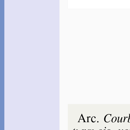
Des­portes
1573
~
Vos yeux, belle Diane…
Jo­delle
1574
~
Des astres, des forêts…
~
Combien de fois…
~
De quatre dons Amour…
[1870]
~
Oncques trait, flamme ou
lacs…
Du Tron­chet
1575 [1595]
~
Heureux soit ce jour-là…
(
Canz.
, 61)
~
Les cheveux étaient
d’or…
(
Canz.
, 90)
Chante­louve
1576
~
Béni soit l’an…
Le Loyer
Arc
Cour­
.
1579
~
Damon et Clyte…
Du Monin