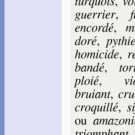
tur­quois
vo
,
1582
guer­rier
f
,
~
Le printa­nier émail…
~
Neptun, Pluton, Éole…
en­cor­dé
me
,
La Jessée
1583
~
Toujours le Dieu…
do­ré
py­thi
,
~
L’aveugle Archer…
Des Roches
Cathe­rine
ho­mi­cide
r
,
1583
~
Ô belle Main qui l’arc…
ban­dé
tor­
,
Blan­chon
1583
~
L’Amour, la Mort, le sort…
ploié
vi
,
Romieu
Jacques de
1584
bruiant
cru
,
~
Béni le jour…
(
Canz.
, 61)
d’Avost
cro­quil­lé
si
,
1587
~
L’Or de ces beaux che­
ama­zo­n
veux…
ou
Louven­court
triom­phant
1595
~
Les traits, le feu, les