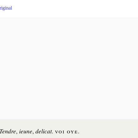
riginal
Tendre
,
ieune
,
de­li­cat
.
voi oye
.