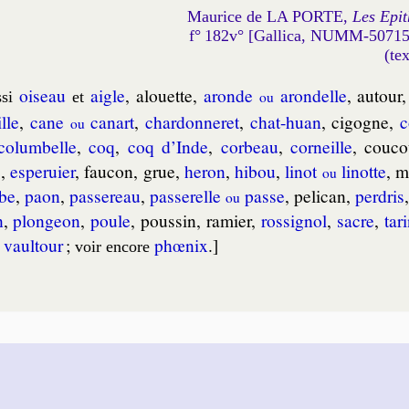
Maurice de LA PORTE,
Les Epit
f° 182v° [Gallica, NUMM-5071
(te
oiseau
aigle
, alouette,
aronde
aron­delle
, au­tour
si
et
ou
ille
,
cane
ca­nart
,
char­don­ne­ret
,
chat-huan
, ci­gogne,
c
ou
o­lum­belle
,
coq
,
coq d’Inde
,
cor­beau
,
cor­neille
, cou­
c
,
esper­uier
, fau­con, grue,
he­ron
,
hi­bou
,
li­not
li­notte
, m
ou
be
,
paon
,
pas­se­reau
,
pas­se­relle
passe
, pe­li­can,
per­dris
ou
n
,
plon­geon
,
poule
, pous­sin, ra­mier,
ros­si­gnol
,
sacre
,
ta­r
,
vaul­tour
;
phœ­nix
.]
voir en­core