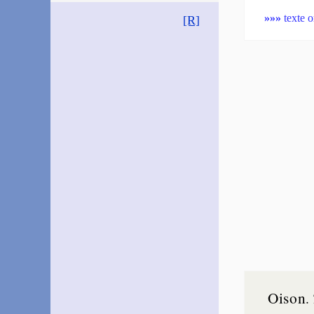
»»»
texte o
[R]
Oison
.