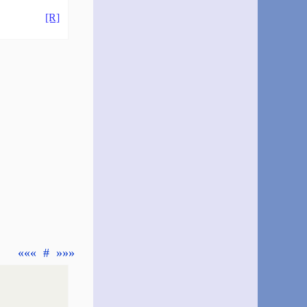
[R]
«««
#
»»»