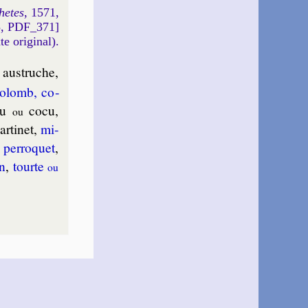
hetes
, 1571,
5, PDF_371]
xte original).
, aus­truche,
o­lomb, co­
cou
cocu,
ou
ar­ti­net,
mi­
,
per­ro­quet
,
in
,
tourte
ou