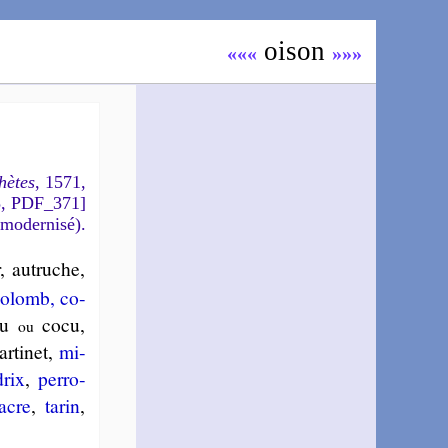
oi­son
«««
»»»
hètes
, 1571,
5, PDF_371]
 modernisé).
r, au­truche,
o­lomb, co­
cou
cocu,
ou
r­ti­net,
mi­
drix
,
per­ro­
acre
,
tarin
,