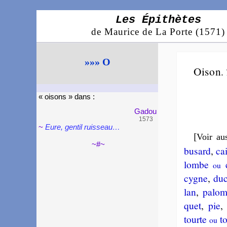
Les Épithètes
de Maurice de La Porte (1571)
»»» O
Oison
.
« oi­sons » dans :
Gadou
1573
~
Eure, gentil ruis­seau…
[
Voir aus
~#~
bu­sard
,
cai
lombe
c
ou
cygne
,
du
lan
,
pa­lo
quet
,
pie
tourte
tou
ou