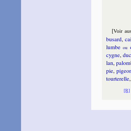
[
Voir aus
bu­sard
,
ca
lumbe
c
ou
cygne
,
du
lan
,
pa­lom
pie
,
pi­geo
tour­te­relle
[R]