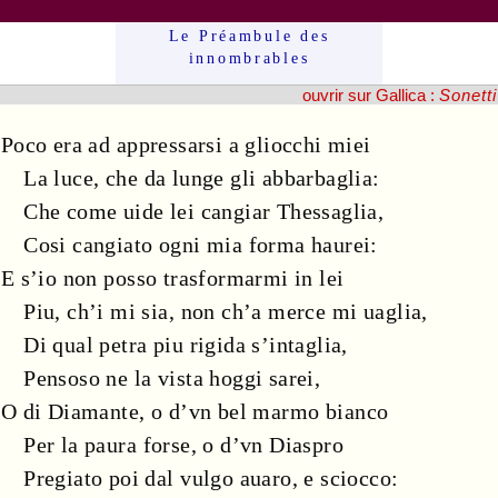
Le Préam­bule des
innom­brables
ouvrir sur Gallica :
Sonetti
Poco era ad appressarsi a gliocchi miei
La
luce
, che da lunge gli abbarbaglia:
Che come uide lei cangiar Thessaglia,
Cosi cangiato ogni mia forma haurei:
E s’io non posso trasformarmi in lei
Piu, ch’i mi sia, non ch’a
merce
mi uaglia,
Di qual
petra
piu rigida s’intaglia,
Pensoso ne la vista hoggi sarei,
O di
Diamante
, o d’vn bel
marmo
bianco
Per la
paura
forse, o d’vn
Diaspro
Pregiato poi dal vulgo auaro, e sciocco: