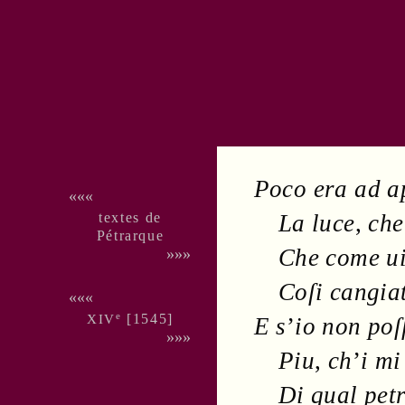
Poco era ad ap
«««
textes de
La
luce
,
che
Pé­trarque
Che come ui
»»»
Coſi cangia
«««
e
[
1545
]
XIV
E s
’
io non poſ
»»»
Piu
,
ch
’
i mi
Di qual
pet