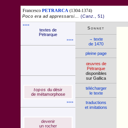
Francesco
PETRARCA
(1304-1374)
Poco era ad appressarsi…
(
Canz.
, 51)
«««
Son­net
textes de
Pé­trarque
texte
→
»»»
de 1470
pleine page
œuvres de
Pé­trarque
dispo­nibles
sur Gallica
télé­charger
topos
du désir
le texte
de méta­mor­phose
»»»
traduc­tions
et imi­ta­tions
deve­nir
un rocher