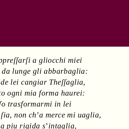
preſſarſi a gliocchi miei
 da lunge gli abbarbaglia:
de lei cangiar Theſſaglia
,
to ogni mia forma haurei:
ſo trasformarmi in lei
 ſia
,
non ch
’
a
merce
mi uaglia
,
ra
piu rigida s
’
intaglia
,