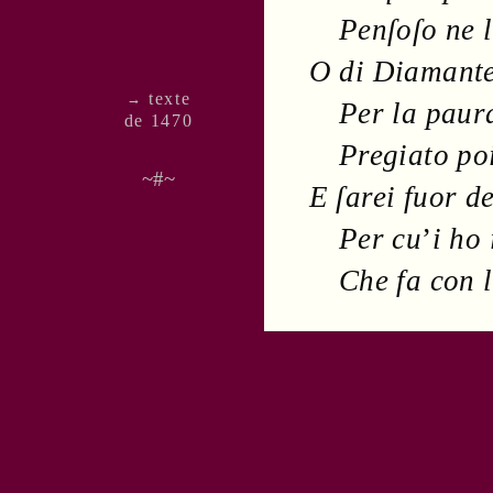
Penſoſo ne l
O di
Diamant
texte
→
Per la
paur
de 1470
Pregiato po
~#~
E ſarei fuor d
Per cu
’
i ho
Che fa con 