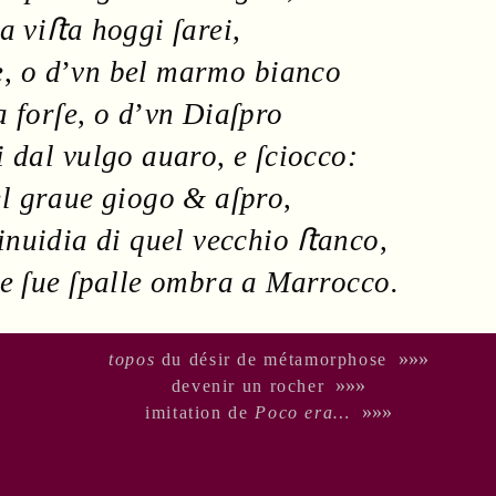
a viﬅa hoggi ſarei
,
e
,
o d
’
vn bel
marmo
bianco
a
forſe
,
o d
’
vn
Diaſpro
i dal vulgo auaro
,
e ſciocco:
el graue
giogo
& aſpro
,
inuidia
di
quel vecchio ﬅanco
,
le ſue
ſpalle
ombra
a Marrocco.
«««
»»»
topos
du désir de métamorphose
«««
»»»
devenir un rocher
«««
»»»
imitation de
Poco era…