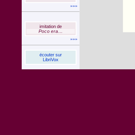
»»»
imi­ta­tion de
Poco era…
»»»
écou­ter sur
Libri­Vox