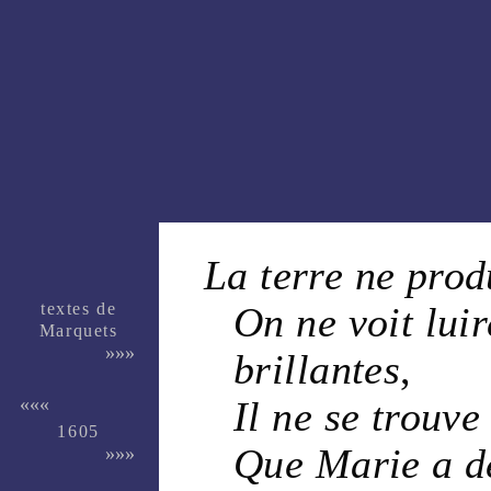
La
terre
ne produ
textes de
On ne voit lui
Marquets
»»»
brillantes
,
Il ne se trouv
«««
1605
Que
Marie
a 
»»»