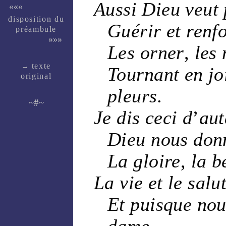
Aussi
Dieu
veut 
«««
dispo­si­tion du
Guérir et renf
pré­am­bule
»»»
Les orner
,
les 
texte
→
Tournant en
jo
ori­ginal
pleurs
.
~#~
Je dis ceci d
’
aut
Dieu
nous don
La
gloire
,
la
b
La
vie
et le salu
Et puisque nou
dame
,