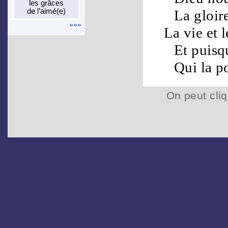
les grâces
de l’aimé(e)
La
gloir
»»»
La
vie
et l
Et puisq
Qui la p
On peut cliq