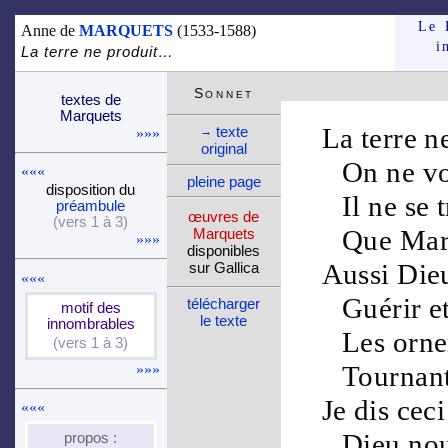
Le 
Anne de
MARQUETS
(1533-1588)
i
La terre ne produit…
Son­net
textes de
Marquets
La
terre
ne
texte
→
»»»
ori­ginal
On ne vo
«««
pleine page
dispo­si­tion du
Il ne se
pré­am­bule
œuvres de
(vers 1 à 3)
Que
Mar
Marquets
»»»
dispo­nibles
Aussi
Die
sur Gallica
«««
Guérir e
télé­charger
motif des
le texte
innom­brables
Les orner
(vers 1 à 3)
»»»
Tournan
Je dis cec
«««
Dieu
nou
propos :