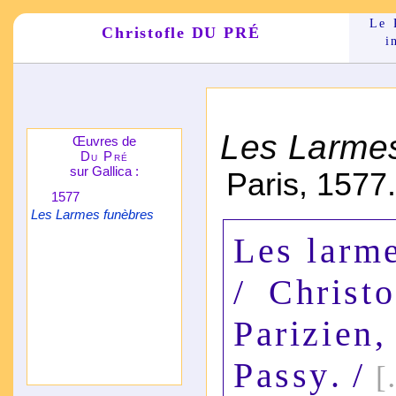
Le 
Christofle DU PRÉ
i
*
Les Larme
Œuvres de
Du Pré
sur Gallica :
Paris, 1577
1577
Les Larmes funèbres
Les larm
/
Christ
Parizien
Passy
. /
[