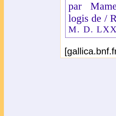
par Mame
logis de / 
M. D. LXX
[gallica.bnf
[NUMM-871
16
[gallica.bnf
[NUMM-7
6,1 Mo] (m