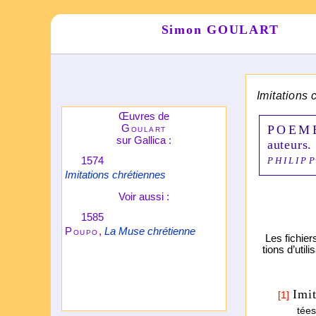
Simon GOULART
*
Imitations 
Œuvres de
Goulart
POEM
sur Gallica :
auteur
s.
1574
PHILIPP
Imitations chrétiennes
Voir aussi :
1585
Poupo
,
La Muse chré­tienne
Les fichier
tions d’uti­
Imit
[1]
tée