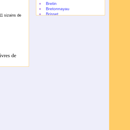
Bretin
Breton­nayau
Brisset
11 si­zains de
Bugnyon
Buttet
Certon
Chandieu
Chante­louve
Chassi­gnet
Coignard
ivres de
Cornu
Courtin de Cissé
Denisot
Des Autels
] [pp. 124-
174
Desaurs
Desportes
Des Roches
(mère et fille)
Du Bartas
a troupe…
Du Bellay
Du Buys
Du Chesne
(Joseph)
Du Monin
Du Pré
Du Tronchet
Du Verdier