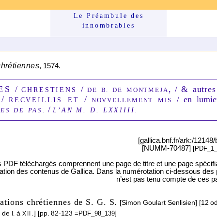
Le Préam­bule des
innom­brables
chrétiennes
, 1574.
ES
/
/
, /
& autres
CHRESTIENS
DE B. DE MONTMEJA
 /
/
/ en lumi
RECVEILLIS ET
NOVVELLEMENT MIS
/
L’AN M. D. LXXIIII.
ES DE PAS.
[gallica.bnf.fr/ark:/1214
[NUMM-70487]
[PDF_1_
s PDF télé­char­gés com­prennent une page de titre et une page spé­ci­fi
li­sa­tion des conte­nus de Gallica. Dans la numé­ro­ta­tion ci-dessous de
n’est pas tenu compte de ces pag
ations chrétiennes de S. G. S.
[Simon Goulart Senlisien] [12 o
s de
à
] [pp. 82-
123
]
=PDF_
98_
139
I.
XII.