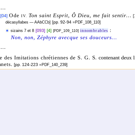
…
Ode
Ton saint Esprit, Ô Dieu, me fait sen­tir…
[04]
[
IV.
[pp. 92-
94
]
déca­syl­labes — AAbCCb]
=PDF_
108_
110
:
∗
[093]
[4]
innombrables
sizains 7 et 8
[PDF_109_110]
Non, non, Zéphyre avecque ses douceurs…
…
e des Imitations chrétiennes de S. G. S.
conte­nant deux l
nets
.
[pp. 124-
223
]
=PDF_
140_
239
Premier livre de Sonnets
.
01]
[100 sonnets numé­ro­tés de
à
I.
C.
]
=PDF_
140_
190
:
∗
[130]
[1]
adynata
XII.
[PDF_146]
Quand sans neige et froideur des grands Alpes l
/
/
:
∗
[130]
[2]
antithèses
agréments
encombres
XIII.
[PDF_146]
Ni le plaisant palais,
ni le ban
nissement…
:
∗
[136]
[1]
innombrables
XXIV.
[PDF_152]
Celui qui a, soûlant sa fantaisie…