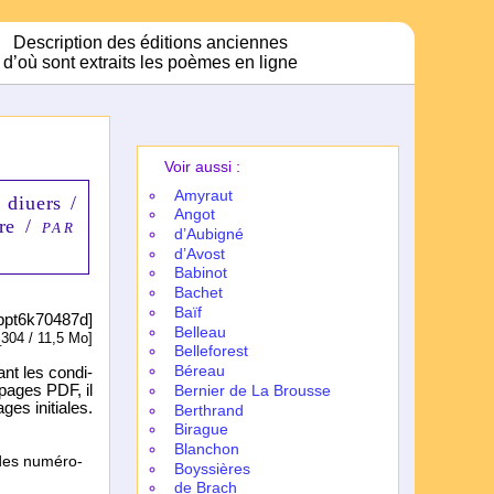
Description des éditions anciennes
d’où sont extraits les poèmes en ligne
Voir aussi :
Amy­raut
 diuers
/
Angot
ere /
PAR
d’Aubi­gné
d’Avost
Babi­not
Bachet
Baïf
8/bpt6k70487d]
Belleau
304 / 11,5 Mo]
Belle­fo­rest
Béreau
ant les condi­
s pages PDF, il
Bernier de La Brousse
es ini­tiales.
Berthrand
Birague
Blanchon
des numé­ro­
Boyssières
de Brach