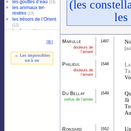
(les constell
les gouttes d’eau
(13)
les animaux ter­
restres
les
(13)
les trésors de l’Orient
(12)
les feux et les
flammes
(9)
No
Ma­rulle
1497
[R]
les gelées et les
douleurs de
glaces
[ni
(9)
l’amant
les graines et les
→ Les impossibles
grains
(8)
un à un
La
Phi­lieul
1548
les abeilles
(7)
Ta
douleurs de
les atomes
(7)
l’amant
Vo
les bateaux
(6)
les tour­ments de l’en­
fer et les dam­nés
(6)
Qu
Du Bel­lay
1549
les flèches
(5)
Jà
vertus de l’aimée
les éclairs et les
To
coups de ton­nerre
(5)
Au
le bétail
(5)
les arbres
(4)
la grêle
(4)
Un
Ron­sard
1552
les gouttes de rosée